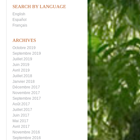
SEARCH BY LANGUAGE
English
Español
Français
ARCHIVES
Octobre 2019
Septembre 2019
Juillet 2019
Juin 2019
Avril 2019
Juillet 2018
Janvier 2018
Décembre 2017
Novembre 2017
Septembre 2017
Août 2017
Juillet 2017
Juin 2017
Mai 2017
Avril 2017
Novembre 2016
Septembre 2016