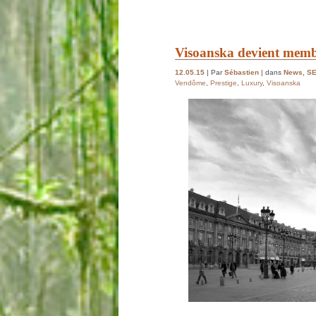
Visoanska devient mem
12.05.15
| Par
Sébastien
| dans
News
,
S
Vendôme
,
Prestige
,
Luxury
,
Visoanska