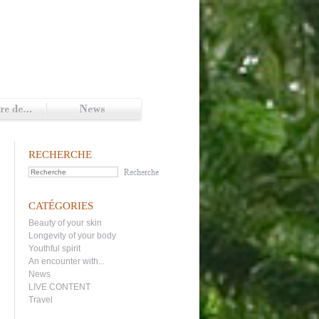
RECHERCHE
CATÉGORIES
Beauty of your skin
Longevity of your body
Youthful spirit
An encounter with...
News
LIVE CONTENT
Travel