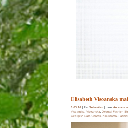
Elisabeth Visoanska mai
3.03.16
| Par
Sébastien
| dans
An encount
Visoanska
,
Visoanska
,
Oriental Fashion S
GeorgeV
,
Sara Chafak
,
Kim Ktorza
,
Fashio