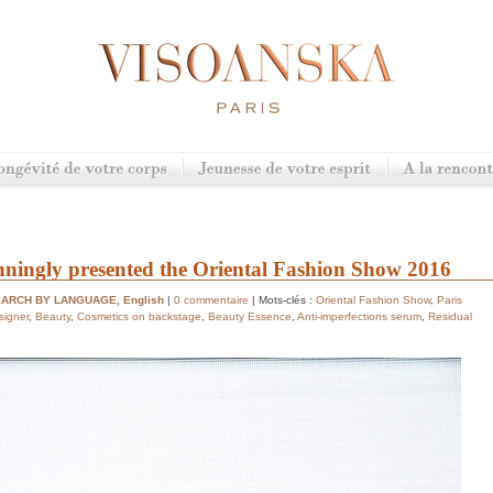
nningly presented the Oriental Fashion Show 2016
EARCH BY LANGUAGE
,
English
|
0 commentaire
| Mots-clés :
Oriental Fashion Show
,
Paris
signer
,
Beauty
,
Cosmetics on backstage
,
Beauty Essence
,
Anti-imperfections serum
,
Residual