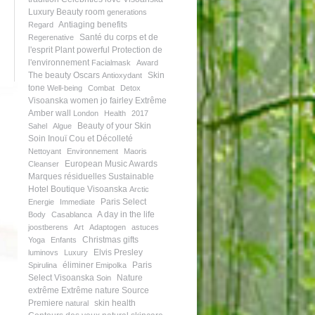
Luxury Beauty room
generations
Antiaging benefits
Regard
Santé du corps et de
Regerenative
l'esprit
Plant powerful
Protection de
l'environnement
Facialmask
Award
The beauty Oscars
Skin
Antioxydant
tone
Well-being
Combat
Detox
Visoanska women
jo fairley
Extrême
Amber wall
London
Health
2017
Beauty of your Skin
Sahel
Algue
Soin Inouï Cou et Décolleté
Nettoyant
Environnement
Maoris
European Music Awards
Cleanser
Marques résiduelles
Sustainable
Hotel
Boutique Visoanska
Arctic
Paris Select
Energie
Immediate
A day in the life
Body
Casablanca
joostberens
Art
Adaptogen
astuces
Christmas gifts
Yoga
Enfants
Elvis Presley
luminovs
Luxury
éliminer
Paris
Spirulina
Emipolka
Select Visoanska
Nature
Soin
extrême
Extrême nature
Source
Premiere
skin health
natural