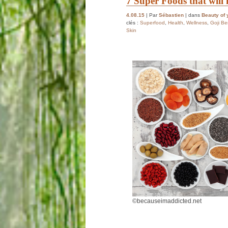
7 Super Foods that will
4.08.15
| Par
Sébastien
| dans
Beauty of 
clés :
Superfood
,
Health
,
Wellness
,
Goji Be
Skin
©becauseimaddicted.net