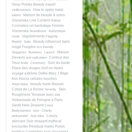
Teraz Polska
Beauty expert
How to apply mask
vieillissement
Maison de beauté & soins
luteine
Visoanska
Live Content
Holistic
Cosmetics on backstage
Femme
Visoanska
Skandinave
Authentique
oligoéléments
mode
Flagship
Beauty influencer
tapis
Madrid
Suite
rouge
Fougère
eco-friendly
Maison
Singapore
Business
Launch
Devavry
Contour des
anti-radicalaire
Yeux
Soin du buste
Aride
Ceremony
Place des Vosges
Golf on Heels
voyage extrême
Défilé
Mary J Blige
Kim Ktorza
cellules souches
beauty mask
Manuel
Antarctique
Collas de La Roche
Skin
Serenity
Roughness
Terrasse avec vue
Ambassade de Pologne à Paris
Santé
New Zealand
Coeur
Biodynamism
luxe
Charity
Luxury
pinkwonder
Anti-rides
skincare
Soin relaxant
mythical
encounter
Residual marks
Polish
tradition
Celebrities love Visoanska