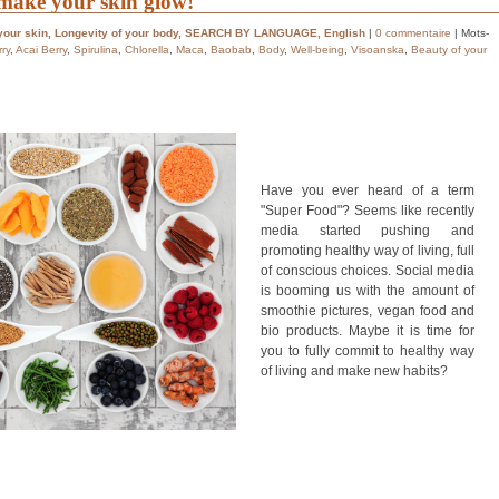
 make your skin glow!
your skin
,
Longevity of your body
,
SEARCH BY LANGUAGE
,
English
|
0 commentaire
| Mots-
rry
,
Acai Berry
,
Spirulina
,
Chlorella
,
Maca
,
Baobab
,
Body
,
Well-being
,
Visoanska
,
Beauty of your
Have you ever heard of a term
"Super Food"? Seems like recently
media started pushing and
promoting healthy way of living, full
of conscious choices. Social media
is booming us with the amount of
smoothie pictures, vegan food and
bio products. Maybe it is time for
you to fully commit to healthy way
of living and make new habits?