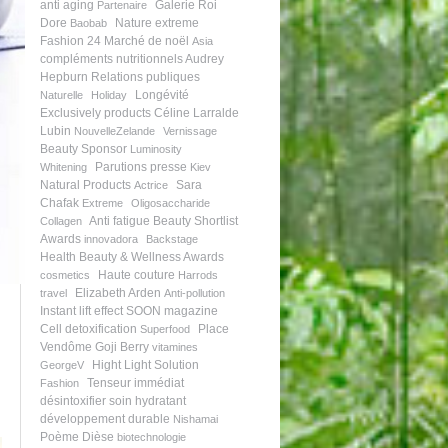
anti aging
Galerie Roi
Partenaire
Dore
Nature extreme
Baobab
Fashion 24
Marché de noël
Asia
compléments nutritionnels
Audrey
Hepburn
Relations publiques
Longévité
Naturelle
Holiday
Exclusively products
Céline Larralde
Lubin
NouvelleZelande
Vernissage
Beauty Sponsor
Luminosity
Parutions presse
Whitening
Kiev
Natural Products
Sara
Actrice
Chafak
Extreme
Oligosaccharide
Anti fatigue
Beauty Shortlist
Collagen
Awards
innovadora
Backstage
Health Beauty & Wellness Awards
Haute couture
cosmetics
Harrods
Elizabeth Arden
travel
Anti-pollution
Instant lift effect
SOON magazine
Cell detoxification
Place
Superfood
Vendôme
Goji Berry
vitamines
Hight Light Solution
GeorgeV
Tenseur immédiat
Fashion
désintoxifier
soin hydratant
développement durable
Nishamai
Poème
Dièse
biotechnologie