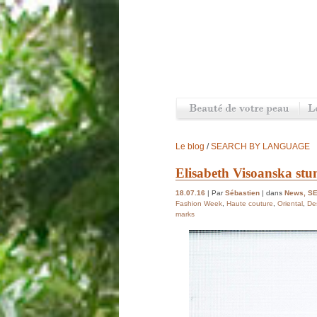
Le blog
/
SEARCH BY LANGUAGE
Elisabeth Visoanska stu
18.07.16
| Par
Sébastien
| dans
News
,
S
Fashion Week
,
Haute couture
,
Oriental
,
De
marks