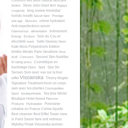
Contours des yeux
natural skincare
Steve Jobs
Giant fern
Ambre
Vogaye
blog review
Immédiat
Longevity
holistic health
Savoir-faire
Prestige
crème hydratant
anti-age
Skincare
Anti-imperfections serum
évènement
Glamourous
alimentation
Soin du Cou et
Energy
Ecoluxe
décolleté
Salle Gaveau
mask
Store
Kate Moss
Polyphénols
Edition
limitée
Westin Paris Vendôme
Virus
Second Skin
fluidifier
Actif
Concours
le sang
Cosmétique en
press
backstage
Spa Six
Epice
Spirit
Senses
Soin avec vue sur la tour
Visoanska
eiffel
Thierry Mugler
Signature Treatment
Avoir un corps
sain avec les plantes
Cosmopolitan
Tea time
World
Sport
boutiquehotels
Boutique Hotel Award
Plancton
Polonaise
Products
Hydratation
créative en France
Crème liquide
Best cleanser
Best Eiffel Tower view
in Paris
Savoir faire
anti redness
Wybitny Polak
Visoanska woman