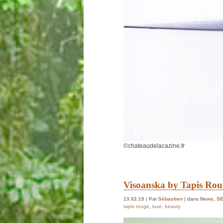
©chateaudelacazine.fr
Visoanska by Tapis Roug
13.02.15
| Par
Sébastien
| dans
News
,
S
tapis rouge
,
luxe
,
beauty