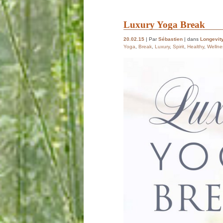
Luxury Yoga Break
20.02.15
| Par
Sébastien
| dans
Longevity
Yoga
,
Break
,
Luxury
,
Spirit
,
Healthy
,
Wellne