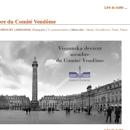
Lire la suite ...
bre du Comité Vendôme
EARCH BY LANGUAGE
,
Français
|
5 commentaires
| Mots-clés :
News
,
Excellence
,
Paris
,
Place