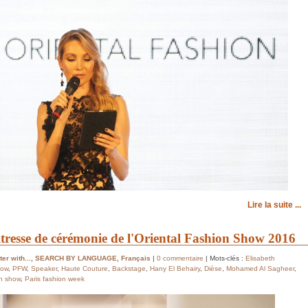
Lire la suite ...
tresse de cérémonie de l'Oriental Fashion Show 2016
er with...
,
SEARCH BY LANGUAGE
,
Français
|
0 commentaire
| Mots-clés :
Elisabeth
how
,
PFW
,
Speaker
,
Haute Couture
,
Backstage
,
Hany El Behairy
,
Dièse
,
Mohamed Al Sagheer
,
n show
,
Paris fashion week