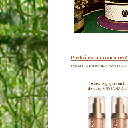
Participez au concours C
9.06.12
| Par
Marion
| dans
News
|
8 comm