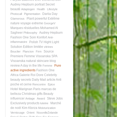
Audrey Hepburn portrait
Secret
beauté
Adaptogen
Health
Lifestyle
Dariia Day
Photocall
Pigmentation
Plant powerful
Extrême
Glamorous
nature
voyage extreme
GeorgeV
Marques résiduelles
Mohamed Al
Sagheer
Audrey Hepburn
Philosophy
Fashion One
Soin Konfort
Anti-
inflammatoire
Polish TV
Hight Light
Solution
Edition limitée
vitrines
Source
Bouclier
Plancton
Firm
Premiere
Femme Visoanska
SPA
Visoanska
natural skincare
blog
review
A day in the life
Pure
Femme
active ingredients
Fashion One
Africa
Galerie Roi Dore
Celebrity
beauty secrets
Daily Mail article
Anti
poche et cerne
Rencontre
Epice
Hotel Marignan Paris
marcas de
belleza
Christmas gifts
Beauty
influencer
Steve Jobs
Antiage
Award
Exclusively products
Marché
luteine
de noël
Kim Ktorza
Moisturization
Vernissage
Orient
NouvelleZelande