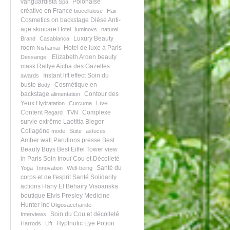
vanguardista
Polonaise
Spa
créative en France
biocellulose
Hair
Cosmetics on backstage
Dièse
Anti-
age skincare
Hotel
luminovs
naturel
Luxury Beauty
Brand
Casablanca
room
Hotel de luxe à Paris
Nishamai
Elizabeth Arden
beauty
Dessange.
mask
Rallye Aïcha des Gazelles
Instant lift effect
Soin du
awards
buste
Cosmétique en
Body
backstage
Contour des
alimentation
Yeux
Live
Hydratation
Curcuma
Content
Complexe
Regard
TVN
survie extrême
Laetitia Bleger
Collagène
mode
Suite
astuces
Amber wall
Parutions presse
Best
Beauty Buys
Best Eiffel Tower view
in Paris
Soin Inouï Cou et Décolleté
Santé du
Yoga
Innovation
Well-being
corps et de l'esprit
Santé
Solidarity
actions
Hany El Behairy
Visoanska
boutique
Elvis Presley
Medicine
Hunter Inc
Oligosaccharide
Soin du Cou et décolleté
Interviews
Hyptnotic Eye Potion
Harrods
Lift