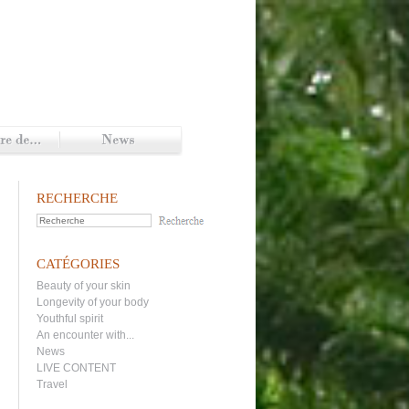
RECHERCHE
CATÉGORIES
Beauty of your skin
Longevity of your body
Youthful spirit
An encounter with...
News
LIVE CONTENT
Travel