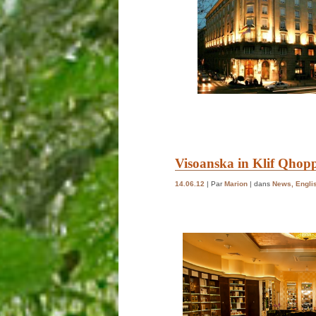
Visoanska in Klif Qhop
14.06.12
| Par
Marion
| dans
News
,
Engli