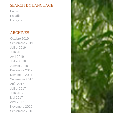
SEARCH BY LANGUAGE
English
Español
Français
ARCHIVES
Octobre 2019
Septembre 2019
Juillet 2019
Juin 2019
Avril 2019
Juillet 2018
Janvier 2018
Décembre 2017
Novembre 2017
Septembre 2017
Août 2017
Juillet 2017
Juin 2017
Mai 2017
Avril 2017
Novembre 2016
Septembre 2016