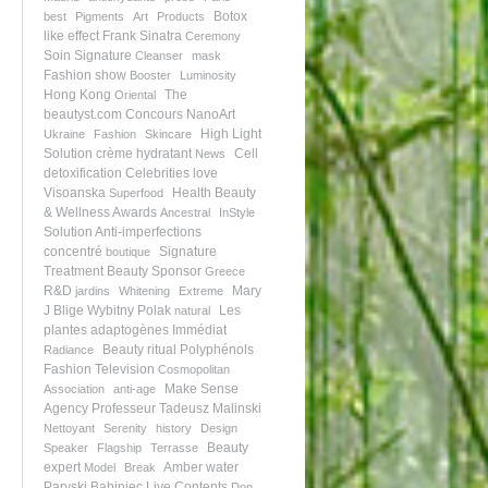
Botox
best
Pigments
Art
Products
like effect
Frank Sinatra
Ceremony
Soin Signature
Cleanser
mask
Fashion show
Booster
Luminosity
Hong Kong
The
Oriental
beautyst.com
Concours NanoArt
High Light
Ukraine
Fashion
Skincare
Solution
crème hydratant
Cell
News
detoxification
Celebrities love
Visoanska
Health Beauty
Superfood
& Wellness Awards
Ancestral
InStyle
Solution Anti-imperfections
concentré
Signature
boutique
Treatment
Beauty Sponsor
Greece
R&D
Mary
jardins
Whitening
Extreme
J Blige
Wybitny Polak
Les
natural
plantes adaptogènes
Immédiat
Beauty ritual
Polyphénols
Radiance
Fashion Television
Cosmopolitan
Make Sense
Association
anti-age
Agency
Professeur Tadeusz Malinski
Nettoyant
Serenity
history
Design
Beauty
Speaker
Flagship
Terrasse
expert
Amber water
Model
Break
Paryski Babiniec
Live Contents
Don