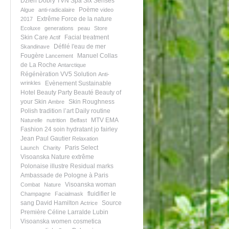
Dzień Dobry TVN
Spa Six Senses
Poème
Algue
anti-radicalaire
video
Extrême
Force de la nature
2017
Ecoluxe
generations
peau
Store
Skin Care
Facial treatment
Actif
Défilé
l'eau de mer
Skandinave
Fougère
Manuel Collas
Lancement
de La Roche
Antarctique
Régénèration
VV5 Solution
Anti-
wrinkles
Evènement
Sustainable
Hotel
Beauty Party
Beauté
Beauty of
your Skin
Skin Roughness
Ambre
Polish tradition
l’art
Daily routine
MTV EMA
Naturelle
nutrition
Belfast
Fashion 24
soin hydratant
jo fairley
Jean Paul Gautier
Relaxation
Paris Select
Launch
Charity
Visoanska
Nature extrême
Polonaise illustre
Residual marks
Ambassade de Pologne à Paris
Visoanska woman
Combat
Nature
fluidifier le
Champagne
Facialmask
sang
David Hamilton
Source
Actrice
Première
Céline Larralde Lubin
Visoanska women
cosmetica