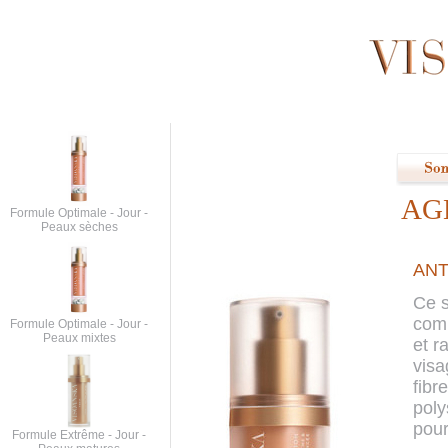
AG
Formule Optimale - Jour -
Peaux sèches
ANT
Ce s
comb
Formule Optimale - Jour -
Peaux mixtes
et r
visa
fibr
poly
pour
Formule Extrême - Jour -