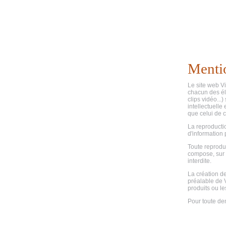
Mentio
Le site web Vi
chacun des él
clips vidéo...)
intellectuelle
que celui de c
La reproducti
d'information 
Toute reproduc
compose, sur 
interdite.
La création de
préalable de V
produits ou le
Pour toute de