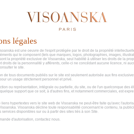
ns légales
soanska est une oeuvre de l'esprit protégée par le droit de la propriété intellectuelle
éments qui le composent (tels que marques, logos, photographies, images, illustrati
 sont la propriété exclusive de Visoanska, seul habilité à utiliser les droits de la prop
 et droits de la personnalité y afférents, celle-ci ne concédant aucune licence, ni auc
onsulter le site.
on de tous documents publiés sur le site est seulement autorisée aux fins exclusive
pour un usage strictement personnel et privé.
tion ou représentation, intégrale ou partielle, du site, ou de l'un quelconque des é
quelque support que ce soit, à d'autres fins, et notamment commerciales, est exp
 liens hypertextes vers le site web de Visoanska ne peut-être faite qu'avec l'autorisa
isoanska. Visoanska décline toute responsabilité concernant le contenu, la publicit
s services disponibles sur ou à partir des sites liés à son Site.
mande d'autorisation, contactez nous.