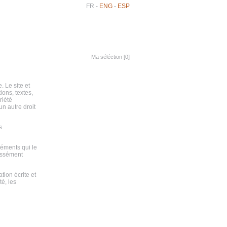
FR
-
ENG
-
ESP
Ma séléction [
0
]
. Le site et
ons, textes,
riété
un autre droit
s
léments qui le
ressément
tion écrite et
é, les