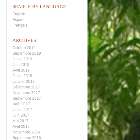
SEARCH BY LANGUAGE
English
Español
Français
ARCHIVES
Octobre 2019
Septembre 2019
Juillet 2019
Juin 2019
Avril 2019
Juillet 2018
Janvier 2018
Décembre 2017
Novembre 2017
Septembre 2017
Août 2017
Juillet 2017
Juin 2017
Mai 2017
Avril 2017
Novembre 2016
Septembre 2016