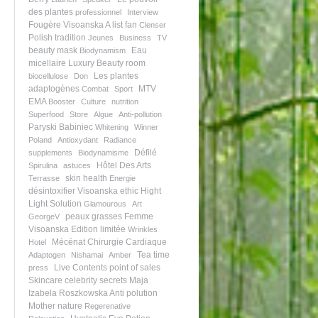
des plantes
professionnel
Interview
Fougère
Visoanska A list fan
Clenser
Polish tradition
Jeunes
Business
TV
beauty mask
Eau
Biodynamism
micellaire
Luxury Beauty room
Les plantes
biocellulose
Don
adaptogènes
MTV
Combat
Sport
EMA
Booster
Culture
nutrition
Superfood
Store
Algue
Anti-pollution
Paryski Babiniec
Whitening
Winner
Poland
Antioxydant
Radiance
Défilé
supplements
Biodynamisme
Hôtel Des Arts
Spirulina
astuces
skin health
Terrasse
Energie
désintoxifier
Visoanska ethic
Hight
Light Solution
Glamourous
Art
peaux grasses
Femme
GeorgeV
Visoanska
Edition limitée
Wrinkles
Mécénat Chirurgie Cardiaque
Hotel
Tea time
Adaptogen
Nishamai
Amber
Live Contents
point of sales
press
Skincare celebrity secrets
Maja
Izabela Roszkowska
Anti polution
Mother nature
Regerenative