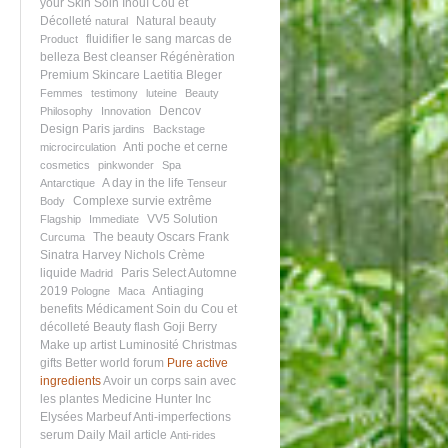
your Skin
Soin Inouï Cou et
Décolleté
Natural beauty
natural
fluidifier le sang
marcas de
Product
belleza
Best cleanser
Régénèration
Premium Skincare
Laetitia Bleger
Femmes
testimony
luteine
Beauty
Dencov
Philosophy
Innovation
Design Paris
jardins
Backstage
Anti poche et cerne
microcirculation
cosmetics
pinkwonder
Spa
A day in the life
Antarctique
Tenseur
Complexe survie extrême
Body
VV5 Solution
Flagship
Immediate
The beauty Oscars
Frank
Curcuma
Sinatra
Harvey Nichols
Crème
liquide
Paris Select Automne
Madrid
2019
Antiaging
Pologne
Maca
benefits
Médicament
Soin du Cou et
décolleté
Beauty flash
Goji Berry
Make up artist
Luminosité
Christmas
gifts
Better world forum
Pure active
ingredients
Avoir un corps sain avec
les plantes
Medicine Hunter Inc
Elysées Marbeuf
Anti-imperfections
serum
Daily Mail article
Anti-rides