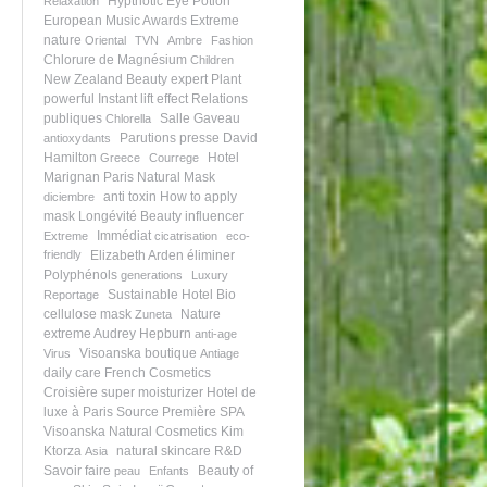
Hyptnotic Eye Potion
Relaxation
European Music Awards
Extreme
nature
Oriental
TVN
Ambre
Fashion
Chlorure de Magnésium
Children
New Zealand
Beauty expert
Plant
powerful
Instant lift effect
Relations
publiques
Salle Gaveau
Chlorella
Parutions presse
David
antioxydants
Hamilton
Hotel
Greece
Courrege
Marignan Paris
Natural Mask
anti toxin
How to apply
diciembre
mask
Longévité
Beauty influencer
Immédiat
Extreme
cicatrisation
eco-
friendly
Elizabeth Arden
éliminer
Polyphénols
generations
Luxury
Sustainable Hotel
Bio
Reportage
cellulose mask
Nature
Zuneta
extreme
Audrey Hepburn
anti-age
Visoanska boutique
Virus
Antiage
daily care
French Cosmetics
Croisière
super moisturizer
Hotel de
luxe à Paris
Source Première
SPA
Visoanska
Natural Cosmetics
Kim
Ktorza
natural skincare
R&D
Asia
Savoir faire
Beauty of
peau
Enfants