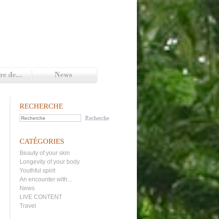
RECHERCHE
CATÉGORIES
Beauty of your skin
Longevity of your body
Youthful spirit
An encounter with...
News
LIVE CONTENT
Travel