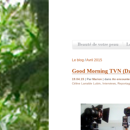
Le blog
/
Avril 2015
Good Morning TVN (Dzi
19.04.15
| Par
Marion
| dans
An encounter
Céline Larralde Lubin
,
Interviews
,
Reporta