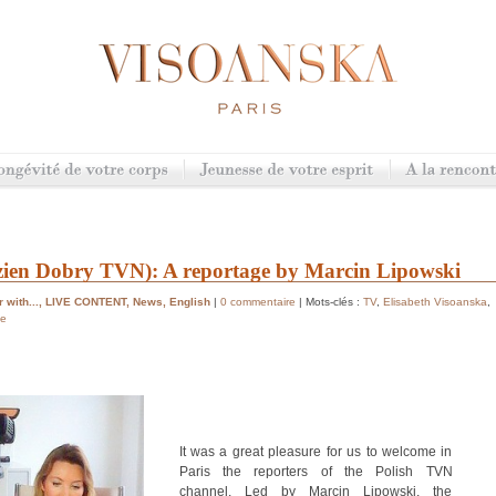
en Dobry TVN): A reportage by Marcin Lipowski
 with...
,
LIVE CONTENT
,
News
,
English
|
0 commentaire
| Mots-clés :
TV
,
Elisabeth Visoanska
,
ge
It was a great pleasure for us to welcome in
Paris the reporters of the Polish TVN
channel. Led by Marcin Lipowski, the