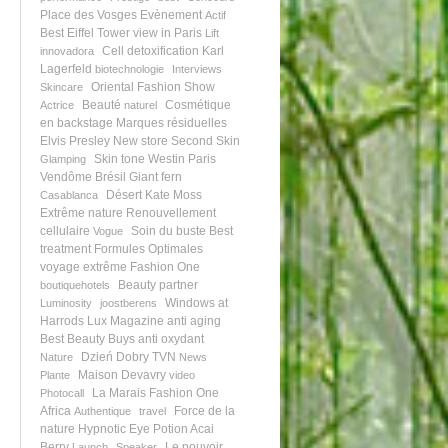
Place des Vosges
Evènement
Actif
Best Eiffel Tower view in Paris
Lift
Cell detoxification
Karl
innovadora
Lagerfeld
biotechnologie
Interviews
Oriental Fashion Show
Skincare
Beauté
Cosmétique
Actrice
naturel
en backstage
Marques résiduelles
Elvis Presley
New store
Second Skin
Skin tone
Westin Paris
Glamping
Vendôme
Brésil
Giant fern
Désert
Kate Moss
Casablanca
Extrême nature
Renouvellement
cellulaire
Soin du buste
Best
Vogue
treatment
Formules Optimales
voyage extrême
Fashion One
Beauty partner
boutiquehotels
Windows at
Luminosity
joostberens
Harrods
Lux Magazine
anti aging
Best Beauty Buys
anti oxydant
Dzień Dobry TVN
Nature
News
Maison Devavry
Plante
video
La Marais
Fashion One
Photocall
Africa
Force de la
Authentique
travel
nature
Hypnotic Eye Potion
Acai
Berry
Le pouvoir
Launch
Speaker