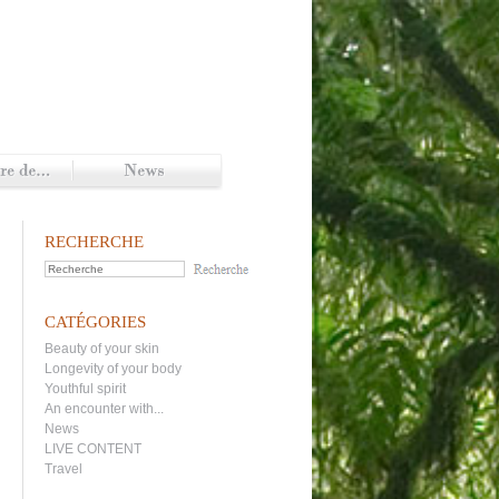
RECHERCHE
CATÉGORIES
Beauty of your skin
Longevity of your body
Youthful spirit
An encounter with...
News
LIVE CONTENT
Travel