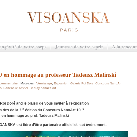
9 en hommage au professeur Tadeusz Malinski
 commentaire
| Mots-clés :
Vernissage
,
Exposition
,
Galerie Roi Dore
,
Concours NanoArt
,
is
,
Partenaire officiel
,
Beauty partner
,
Art
Roi Doré and le plaisir de vous inviter à l'exposition
e
-9
es des de la 3
édition du Concours NanoArt 10
en hommage au prof. Tadeusz Malinski
OANSKA est fière d’être partenaire officiel de cet événement.