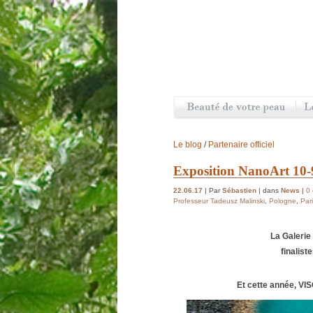
Le blog
/
Partenaire officiel
Exposition NanoArt 10-
22.06.17
| Par
Sébastien
| dans
News
|
0
Professeur Tadeusz Malinski
,
Pologne
,
Par
La Galerie 
finalist
Et cette année, VIS