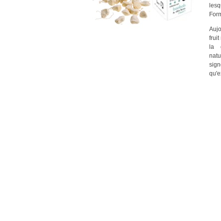
les
Form
Aujo
frui
la 
nat
sig
qu'e