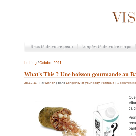
Le blog
/
Octobre 2011
What's This ? Une boisson gourmande au B
25.10.11
| Par
Marion
| dans
Longevity of your body
,
Français
|
1 commentai
Quel
Vit
calc
Pio
reco
baob
la 