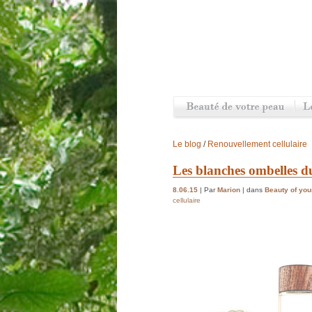
Le blog
/
Renouvellement cellulaire
Les blanches ombelles du
8.06.15
| Par
Marion
| dans
Beauty of you
cellulaire