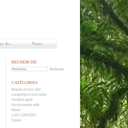
RECHERCHE
CATÉGORIES
Beauty of your skin
Longevity of your body
Youthful spirit
An encounter with...
News
LIVE CONTENT
Travel