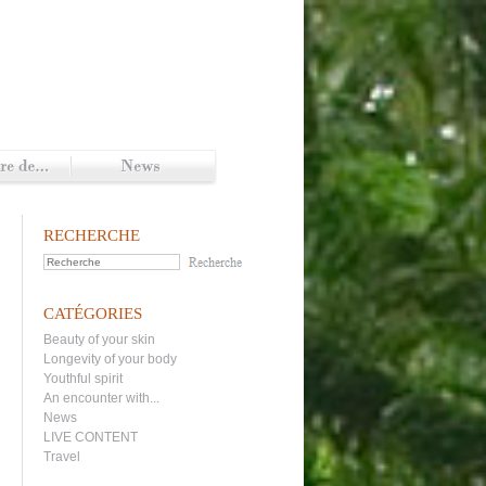
RECHERCHE
CATÉGORIES
Beauty of your skin
Longevity of your body
Youthful spirit
An encounter with...
News
LIVE CONTENT
Travel