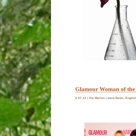
Glamour Woman of the 
6.07.12
| Par
Marion
| dans
News
,
Englis