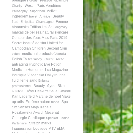
boutique
Holiday
Prestige
diciembre
Westin Paris Vendôme
Charity
Active
Philosophy
Superfood
ingredient
Beauty
travel
Antiride
flash
Femme
Emipolka
Champagne
Visoanska
Edition limitée
Longevity
marcas de belleza
natural skincare
Contour des Yeux
Miss Paris 2019
Secret beauté de star
United for
Cambodian Children
Second Skin
medicinal products
video
Chlorella
Polish TV
testimony
Orient
Arctic
anti aging
Hypnotic Eye Potion
Medicine Hunter Inc
Lux Magazine
Boutique Visoanska
Daily routine
fluidifier le sang
Enfants
Beauty of your Skin
professionnel
Hôtel Des Arts
Salle Gaveau
nutrition
Karl Lagerfeld
Marché de noël
Make
up artist
Extrême nature
Spa
mode
Six Senses
Maja Izabela
Roszkowska
Mécénat
Award
Chirurgie Cardiaque
Speaker
Isolee
Stretch marks
Partenaire
Inauguration boutique
MTV EMA