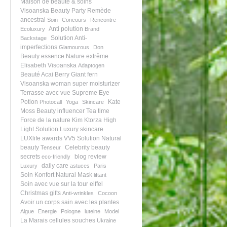
Maison de beauté & soins
Visoanska
Beauty Party
Remède
ancestral
Soin
Concours
Rencontre
Anti polution
Ecoluxury
Brand
Solution Anti-
Backstage
imperfections
Glamourous
Don
Beauty essence
Nature extrême
Elisabeth Visoanska
Adaptogen
Beauté
Acai Berry
Giant fern
Visoanska woman
super moisturizer
Terrasse avec vue
Supreme Eye
Potion
Kate
Photocall
Yoga
Skincare
Moss
Beauty influencer
Tea time
Force de la nature
Kim Ktorza
High
Light Solution
Luxury skincare
LUXlife awards
VV5 Solution
Natural
beauty
Celebrity beauty
Tenseur
secrets
blog review
eco-friendly
daily care
Luxury
astuces
Paris
Soin Konfort
Natural Mask
liftant
Soin avec vue sur la tour eiffel
Christmas gifts
Anti-wrinkles
Cocoon
Avoir un corps sain avec les plantes
Algue
Energie
Pologne
luteine
Model
La Marais
cellules souches
Ukraine