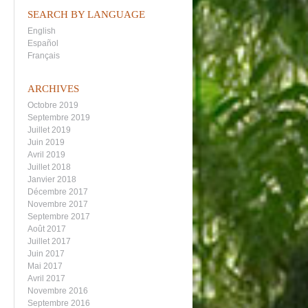
SEARCH BY LANGUAGE
English
Español
Français
ARCHIVES
Octobre 2019
Septembre 2019
Juillet 2019
Juin 2019
Avril 2019
Juillet 2018
Janvier 2018
Décembre 2017
Novembre 2017
Septembre 2017
Août 2017
Juillet 2017
Juin 2017
Mai 2017
Avril 2017
Novembre 2016
Septembre 2016