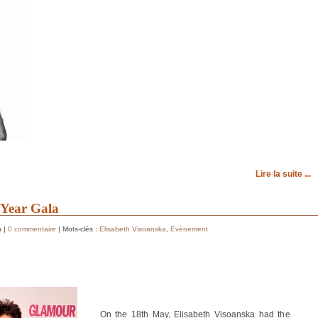
Lire la suite ...
Year Gala
h
|
0 commentaire
| Mots-clés :
Elisabeth Visoanska
,
Evènement
On the 18th May, Elisabeth Visoanska had the