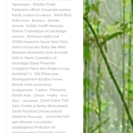
Wybitny Polak
Pigmentation
Partenaire officiel
Visoanska women
Haute couture
World Best
Excellence
hotel
Korea
Business
Wrinkles
holistic health
Serenity
Nettoyant
Poème
Cosmétique en backstage
Residual marks
luminovs
Golf
SOON magazine
Savoir faire
Paris
Select Visoanska
Botox like effect
Marques résiduelles
Soin du buste
Golf on Heels
Cosmetics on
backstage
Guest Presenter
Collagène
Place des Vosges
Zuneta
Immédiat
Silk Pillowcase
TV
développement durable
Femme
Beauty room
performance
Polonaise
boutiquehotels
Tradition
illustre
Aride
Clenser
Healthy
Virus
Dzień Dobry TVN
Sport
Lancement
Sara Chafak
jo fairley
Médicament
Santé
Parutions presse
natural
medicine
concentré
Anti-
Dessange.
age skincare
Les plantes
adaptogènes
Protection de
l'environnement
Solidarity actions