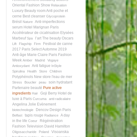
Oriental Fashion Show
Relaxation
Luxury Beauty room
Anti poche et
cerne
Best cleanser
Glycoprotein
Brésil
Anti-imperfections
Nature
serum
Hotel Marignan Paris
Accélérateur de cicatrisation
Elysées
Marbeuf
l’art
The beauty Oscars
Spa
Festival de canne
Lift
Flagship
Firm
2017
Paris Select Automne 2019
Anti-âge
Marie Claire
Paris Fashion
Week
Amber
Madrid
Vogaye
Anti fatigue
Antioxydant
InStyle
Spirulina
Health
Store
Children
Polyphénols
New store
l'eau de mer
soin hydratant
Stress
Bouclier
peau
Partenaire beauté
Pure active
ingredients
Goji Berry
Hotel de
Hair
luxe à Paris
Curcuma
anti-radicalaire
Angelina Jolie
Evènement
Dencov Design Paris
biotechnologie
tapis rouge
A day
Belfast
Radiance
in the life
Régénèration
Coeur
Fashion Television
David Hamilton
Visoanska
Oligosaccharide
Poland