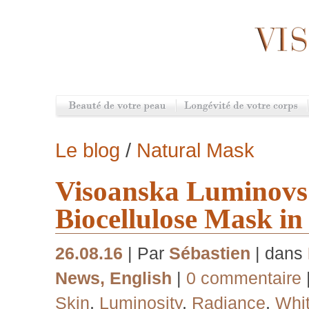
Le blog
/
Natural Mask
Visoanska Luminovs
Biocellulose Mask in 
26.08.16
| Par
Sébastien
| dans
News
,
English
|
0 commentaire
Skin
,
Luminosity
,
Radiance
,
Whi