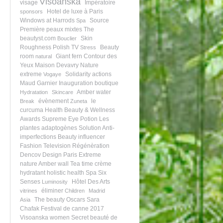
Visoanska
visage
Impératoire
Hotel de luxe à Paris
sponsors
Windows at Harrods
Source
Spa
Première
peaux mixtes
The
beautyst.com
Skin
Bouclier
Roughness
Polish TV
Beauty
Stress
room
Giant fern
Contour des
natural
Yeux
Maison Devavry
Nature
extreme
Solidarity actions
Vogaye
Maud Garnier
Inauguration boutique
Amber water
Hydratation
Skincare
évènement
le
Break
Zuneta
curcuma
Health Beauty & Wellness
Awards
Supreme Eye Potion
Les
plantes adaptogènes
Solution Anti-
imperfections
Beauty influencer
Fashion Television
Régénèration
Dencov Design Paris
Extreme
nature
Amber wall
Tea time
crème
hydratant
holistic health
Spa Six
Senses
Hôtel Des Arts
Luminosity
éliminer
vitrines
Children
Madrid
The beauty Oscars
Sara
Asia
Chafak
Festival de canne 2017
Visoanska women
Secret beauté de