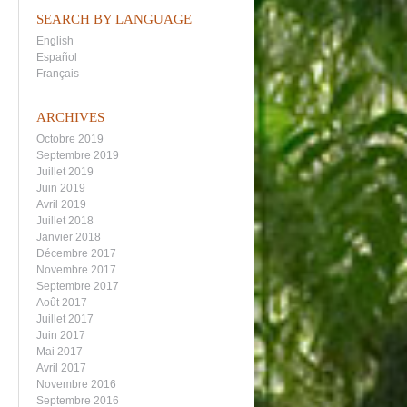
SEARCH BY LANGUAGE
English
Español
Français
ARCHIVES
Octobre 2019
Septembre 2019
Juillet 2019
Juin 2019
Avril 2019
Juillet 2018
Janvier 2018
Décembre 2017
Novembre 2017
Septembre 2017
Août 2017
Juillet 2017
Juin 2017
Mai 2017
Avril 2017
Novembre 2016
Septembre 2016