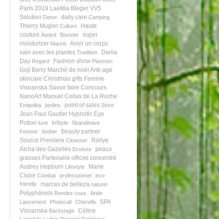
Paris 2019
Laetitia Bleger
VV5
Solution
daily care
Detox
Camping
Thierry Mugler
Haute
Culture
couture
super
Award
Booster
moisturizer
Avoir un corps
Maoris
sain avec les plantes
Dariia
Tradition
Day
Fashion show
Regard
Plancton
Goji Berry
Marché de noël
Anti-age
skincare
Christmas gifts
Femme
Visoanska
Savoir faire
Concours
NanoArt
Manuel Collas de La Roche
point of sales
Emipolka
jardins
Store
Jean Paul Gautier
Hypnotic Eye
Potion
luxe
InStyle
Skandinave
Beauty partner
Femme
Amber
Source Premiere
Rallye
Cleanser
Aïcha des Gazelles
peaux
Ecoluxe
grasses
Partenaire officiel
concentré
Audrey Hepburn
Marie
Lifestyle
Claire
Combat
professionnel
eco-
friendly
marcas de belleza
naturel
Polyphénols
Rendez-vous
Aride
SPA
Lancement
Photocall
Chlorella
Visoanska
Céline
Backstage