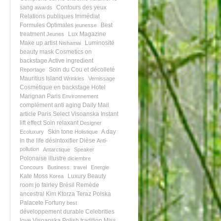
sang
Contours des yeux
awards
Relations publiques
Immédiat
Formules Optimales
Best
jeunesse
treatment
Lux Magazine
Jeunes
Make up artist
Luminosité
Nishamai
beauty mask
Cosmetics on
backstage
Active ingredient
Soin du Cou et décolleté
Reportage
Mauritius Island
Wrinkles
Vernissage
Cosmétique en backstage
Hotel
Marignan Paris
Environnement
complément
anti aging
Daily Mail
article
Paris Select Visoanska
Instant
lift effect
Soin relaxant
Designer
Skin tone
A day
Ecoluxury
Holistique
in the life
désintoxifier
Dièse
Anti-
pollution
Antarctique
Speaker
Polonaise illustre
diciembre
Concours
Business
travel
Energie
Kate Moss
Luxury Beauty
Korea
room
jo fairley
Brésil
Remède
ancestral
Kim Ktorza
Teraz Polska
Palacete Fortuny
best
développement durable
Celebrities
love Visoanska
Polish tradition
Miss