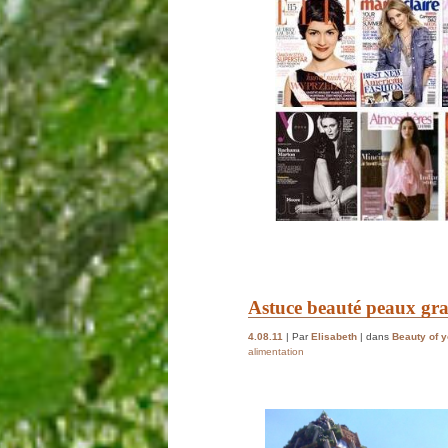
Astuce beauté peaux gras
4.08.11
| Par
Elisabeth
| dans
Beauty of y
alimentation