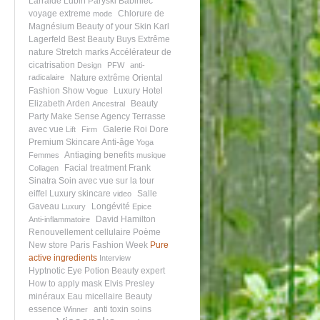
Larralde Lubin
Paryski Babiniec
voyage extreme
Chlorure de
mode
Magnésium
Beauty of your Skin
Karl
Lagerfeld
Best Beauty Buys
Extrême
nature
Stretch marks
Accélérateur de
cicatrisation
Design
PFW
anti-
radicalaire
Nature extrême
Oriental
Fashion Show
Luxury Hotel
Vogue
Elizabeth Arden
Beauty
Ancestral
Party
Make Sense Agency
Terrasse
avec vue
Galerie Roi Dore
Lift
Firm
Premium Skincare
Anti-âge
Yoga
Antiaging benefits
Femmes
musique
Facial treatment
Frank
Collagen
Sinatra
Soin avec vue sur la tour
eiffel
Luxury skincare
Salle
video
Gaveau
Longévité
Luxury
Epice
David Hamilton
Anti-inflammatoire
Renouvellement cellulaire
Poème
New store
Paris Fashion Week
Pure
active ingredients
Interview
Hyptnotic Eye Potion
Beauty expert
How to apply mask
Elvis Presley
minéraux
Eau micellaire
Beauty
essence
anti toxin
soins
Winner