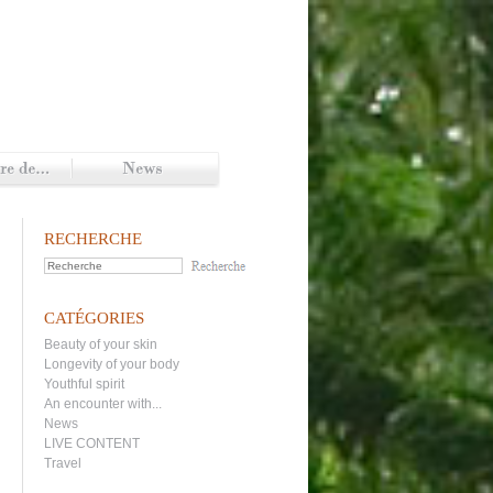
RECHERCHE
CATÉGORIES
Beauty of your skin
Longevity of your body
Youthful spirit
An encounter with...
News
LIVE CONTENT
Travel