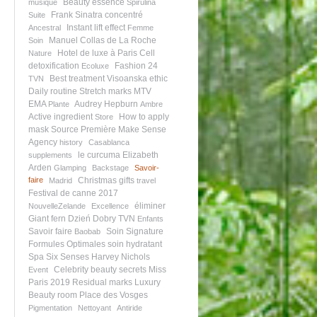
Beauty essence
musique
Spirulina
Frank Sinatra
concentré
Suite
Instant lift effect
Ancestral
Femme
Manuel Collas de La Roche
Soin
Hotel de luxe à Paris
Cell
Nature
detoxification
Fashion 24
Ecoluxe
Best treatment
Visoanska ethic
TVN
Daily routine
Stretch marks
MTV
EMA
Audrey Hepburn
Plante
Ambre
Active ingredient
How to apply
Store
mask
Source Première
Make Sense
Agency
history
Casablanca
le curcuma
Elizabeth
supplements
Arden
Glamping
Backstage
Savoir-
faire
Christmas gifts
Madrid
travel
Festival de canne 2017
éliminer
NouvelleZelande
Excellence
Giant fern
Dzień Dobry TVN
Enfants
Savoir faire
Soin Signature
Baobab
Formules Optimales
soin hydratant
Spa Six Senses
Harvey Nichols
Celebrity beauty secrets
Miss
Event
Paris 2019
Residual marks
Luxury
Beauty room
Place des Vosges
Pigmentation
Nettoyant
Antiride