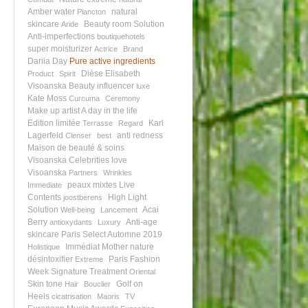
Amber water
natural
Plancton
skincare
Beauty room
Solution
Aride
Anti-imperfections
boutiquehotels
super moisturizer
Actrice
Brand
Dariia Day
Pure active ingredients
Dièse
Elisabeth
Product
Spirit
Visoanska
Beauty influencer
luxe
Kate Moss
Curcuma
Ceremony
Make up artist
A day in the life
Edition limitée
Karl
Terrasse
Regard
Lagerfeld
anti redness
Clenser
best
Maison de beauté & soins
Visoanska
Celebrities love
Visoanska
Partners
Wrinkles
peaux mixtes
Live
Immediate
Contents
High Light
joostberens
Solution
Acai
Well-being
Lancement
Berry
Anti-age
antioxydants
Luxury
skincare
Paris Select Automne 2019
Immédiat
Mother nature
Holistique
désintoxifier
Paris Fashion
Extreme
Week
Signature Treatment
Oriental
Skin tone
Golf on
Hair
Bouclier
Heels
cicatrisation
Maoris
TV