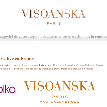
créative en France
ter with...
,
News
|
0 commentaire
| Mots-clés :
Concours
,
Emipolka
,
Paryski Babiniec
,
Savoir-
Visoanska
,
Visoanska
,
Ambassade de Pologne à Paris
,
Polonaise créative en France