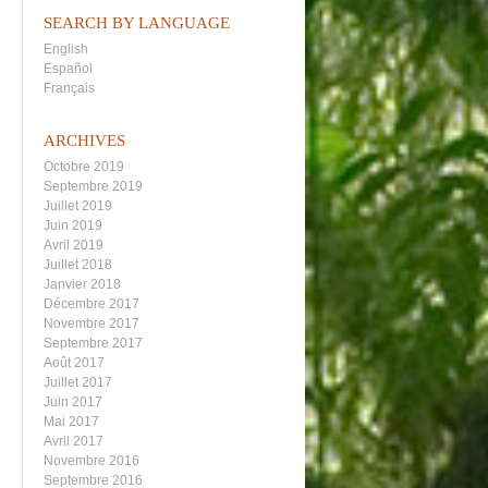
SEARCH BY LANGUAGE
English
Español
Français
ARCHIVES
Octobre 2019
Septembre 2019
Juillet 2019
Juin 2019
Avril 2019
Juillet 2018
Janvier 2018
Décembre 2017
Novembre 2017
Septembre 2017
Août 2017
Juillet 2017
Juin 2017
Mai 2017
Avril 2017
Novembre 2016
Septembre 2016