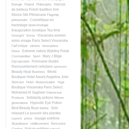
marcas
Energie
Poland
Philosophy
de belleza
Polish tradition
Kim
Ktorza
Silk Pillowcase
Flagship
Cosmétique en
pinkwonder
backstage
biotechnologie
Inauguration boutique
Tea time
Visoanska women
GeorgeV
Korea
soins visage
Paris Select Visoanska
l’art
InStyle
vitrines
innovadora
Extreme nature
Wybitny Polak
Detox
Mary J Blige
Cosmopolitan
Sport
Polonaise illustre
Glycoprotein
Renouvellement cellulaire
sponsors
Beauty ritual
World
Business
Boutique Hotel Award
Angelina Jolie
Skincare
Hotel
Moisturization
Yoga
Boutique Visoanska
Paris Select
Mohamed Al Sagheer
Glamorous
Solidarity actions
Products
Winner
Hypnotic Eye Potion
generations
Best Beauty Buys
Soin
luteine
relaxant
Le pouvoir des plantes
voyage extrême
Launch
press
Skandinave
vieillissement
Rencontre
Nature extrême
Combat
natural