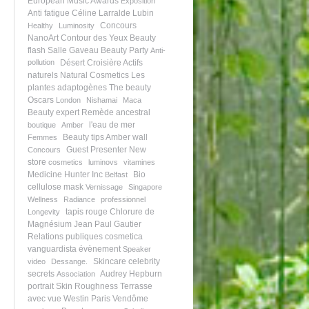
European Music Awards
Exposition
Anti fatigue
Céline Larralde Lubin
Concours
Healthy
Luminosity
NanoArt
Contour des Yeux
Beauty
flash
Salle Gaveau
Beauty Party
Anti-
pollution
Désert
Croisière
Actifs
naturels
Natural Cosmetics
Les
plantes adaptogènes
The beauty
Oscars
London
Nishamai
Maca
Beauty expert
Remède ancestral
l'eau de mer
boutique
Amber
Beauty tips
Amber wall
Femmes
Guest Presenter
New
Concours
store
cosmetics
luminovs
vitamines
Medicine Hunter Inc
Bio
Belfast
cellulose mask
Vernissage
Singapore
Wellness
Radiance
professionnel
tapis rouge
Chlorure de
Longevity
Magnésium
Jean Paul Gautier
Relations publiques
cosmetica
vanguardista
évènement
Speaker
Skincare celebrity
video
Dessange.
secrets
Audrey Hepburn
Association
portrait
Skin Roughness
Terrasse
avec vue
Westin Paris Vendôme