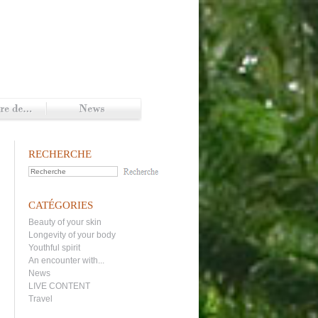
RECHERCHE
CATÉGORIES
Beauty of your skin
Longevity of your body
Youthful spirit
An encounter with...
News
LIVE CONTENT
Travel