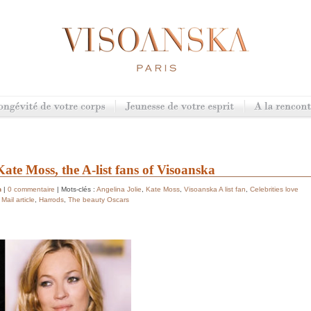
ate Moss, the A-list fans of Visoanska
h
|
0 commentaire
| Mots-clés :
Angelina Jolie
,
Kate Moss
,
Visoanska A list fan
,
Celebrities love
 Mail article
,
Harrods
,
The beauty Oscars