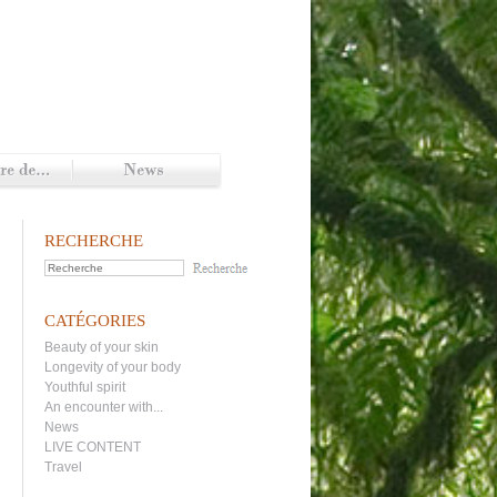
RECHERCHE
CATÉGORIES
Beauty of your skin
Longevity of your body
Youthful spirit
An encounter with...
News
LIVE CONTENT
Travel