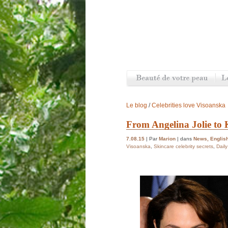
Le blog
/
Celebrities love Visoanska
From Angelina Jolie to K
7.08.15
| Par
Marion
| dans
News
,
Englis
Visoanska
,
Skincare celebrity secrets
,
Daily