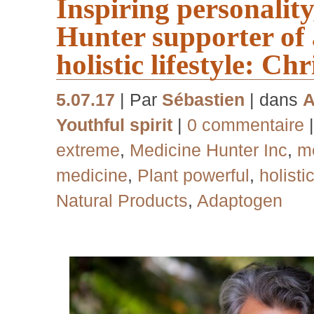
Inspiring personalit
Hunter supporter of
holistic lifestyle: Ch
5.07.17
| Par
Sébastien
| dans
A
Youthful spirit
|
0 commentaire
extreme
,
Medicine Hunter Inc
,
me
medicine
,
Plant powerful
,
holisti
Natural Products
,
Adaptogen