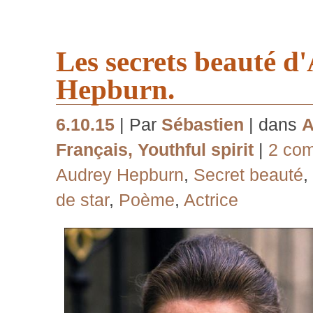
Les secrets beauté d
Hepburn.
6.10.15
| Par
Sébastien
| dans
A
Français
,
Youthful spirit
|
2 co
Audrey Hepburn
,
Secret beauté
,
de star
,
Poème
,
Actrice