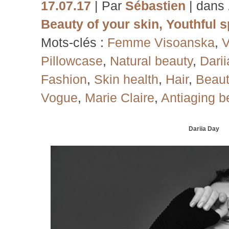
17.07.17
| Par
Sébastien
| dans
Beauty of your skin
,
Youthful sp
Mots-clés :
Femme Visoanska
,
V
Pillowcase
,
Natural beauty
,
Dari
Fashion
,
Skin health
,
Hair
,
Beaut
Vogue
,
Marie Claire
,
Antiaging b
Dariia Day