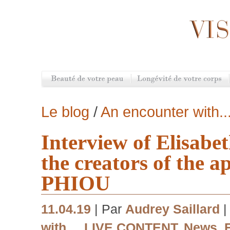
Le blog
/
An encounter with..
Interview of Elisabe
the creators of the a
PHIOU
11.04.19
| Par
Audrey Saillard
|
with...
,
LIVE CONTENT
,
News
,