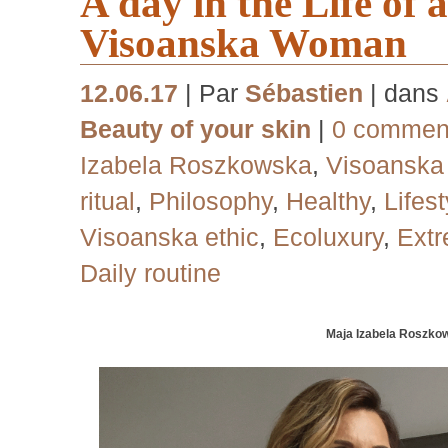
A day in the Life of 
Visoanska Woman
12.06.17
| Par
Sébastien
| dans
Beauty of your skin
|
0 comment
Izabela Roszkowska
,
Visoansk
ritual
,
Philosophy
,
Healthy
,
Lifest
Visoanska ethic
,
Ecoluxury
,
Extr
Daily routine
Maja Izabela Roszko