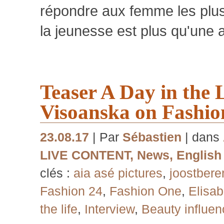
répondre aux femme les plus
la jeunesse est plus qu'une
Teaser A Day in the L
Visoanska on Fashion
23.08.17
| Par
Sébastien
| dans
LIVE CONTENT
,
News
,
English
clés :
aia asé pictures
,
joostbere
Fashion 24
,
Fashion One
,
Elisa
the life
,
Interview
,
Beauty influen