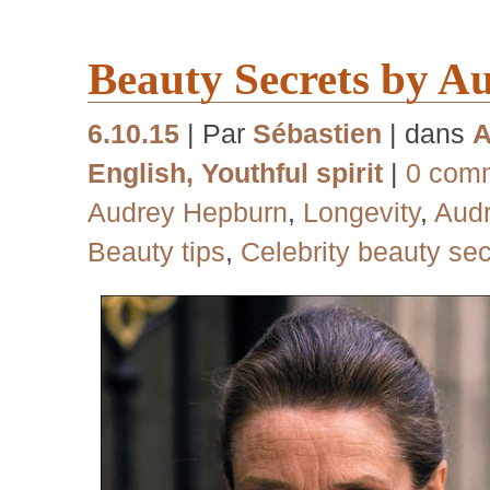
Beauty Secrets by 
6.10.15
| Par
Sébastien
| dans
A
English
,
Youthful spirit
|
0 com
Audrey Hepburn
,
Longevity
,
Audr
Beauty tips
,
Celebrity beauty sec