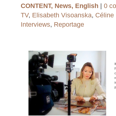
CONTENT
,
News
,
English
|
0 c
TV
,
Elisabeth Visoanska
,
Céline 
Interviews
,
Reportage
I
r
i
p