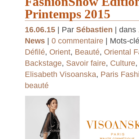
FashionShow Edition
Printemps 2015
16.06.15
| Par
Sébastien
| dans
News
|
0 commentaire
| Mots-cl
Défilé
,
Orient
,
Beauté
,
Oriental 
Backstage
,
Savoir faire
,
Culture
Elisabeth Visoanska
,
Paris Fas
beauté