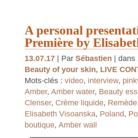
A personal presentat
Première by Elisabe
13.07.17
| Par
Sébastien
| dans
Beauty of your skin
,
LIVE CON
Mots-clés :
video
,
interview
,
pin
Amber
,
Amber water
,
Beauty es
Clenser
,
Crème liquide
,
Remède 
Elisabeth Visoanska
,
Poland
,
Po
boutique
,
Amber wall