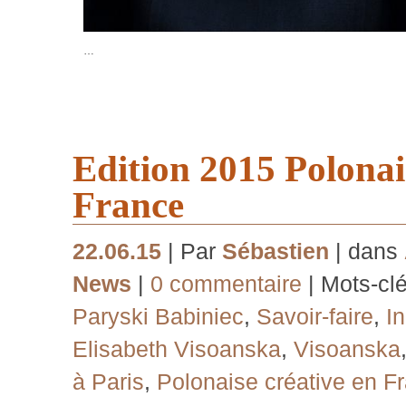
…
Edition 2015 Polonai
France
22.06.15
| Par
Sébastien
| dans
News
|
0 commentaire
| Mots-cl
Paryski Babiniec
,
Savoir-faire
,
I
Elisabeth Visoanska
,
Visoanska
à Paris
,
Polonaise créative en F