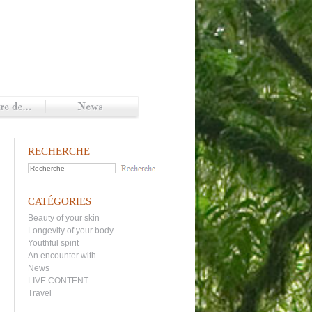
RECHERCHE
CATÉGORIES
Beauty of your skin
Longevity of your body
Youthful spirit
An encounter with...
News
LIVE CONTENT
Travel