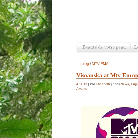
Le blog
/
MTV EMA
Visoanska at Mtv Euro
4.11.12
| Par
Elisabeth
| dans
News
,
Engl
Awards