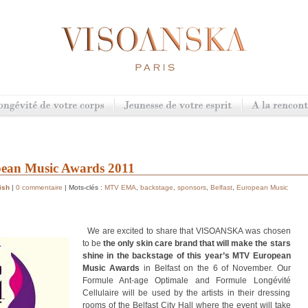
pean Music Awards 2011
ish
|
0 commentaire
| Mots-clés :
MTV EMA
,
backstage
,
sponsors
,
Belfast
,
European Music
We are excited to share that VISOANSKA was chosen
to be
the only skin care brand that will make the stars
shine in the backstage of this year’s MTV European
Music Awards
in Belfast on the 6 of November.
Our
Formule Ant-age Optimale and Formule Longévité
Cellulaire will be used by the artists in their dressing
rooms of the Belfast City Hall where the event will take