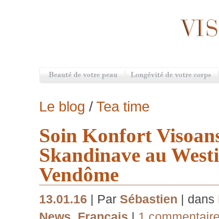
Le blog
/
Tea time
Soin Konfort Visoans
Skandinave au Westi
Vendôme
13.01.16
| Par
Sébastien
| dans
News
,
Français
|
1 commentair