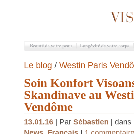
Le blog
/
Westin Paris Vend
Soin Konfort Visoans
Skandinave au Westi
Vendôme
13.01.16
| Par
Sébastien
| dans
News
,
Français
|
1 commentair