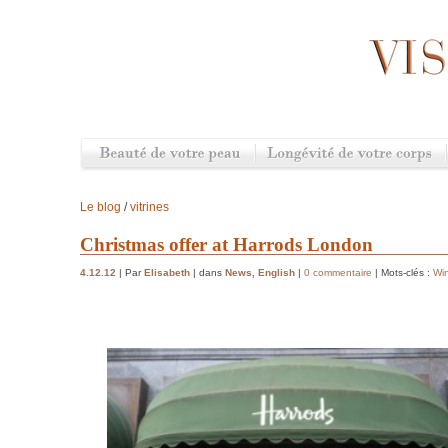
Le blog
/
vitrines
Christmas offer at Harrods London
4.12.12
| Par
Elisabeth
| dans
News
,
English
|
0 commentaire
| Mots-clés :
Wi