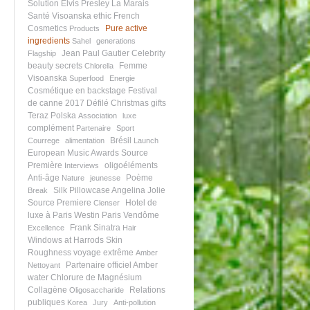
Solution
Elvis Presley
La Marais
Santé
Visoanska ethic
French
Cosmetics
Pure active
Products
ingredients
Sahel
generations
Jean Paul Gautier
Celebrity
Flagship
beauty secrets
Femme
Chlorella
Visoanska
Superfood
Energie
Cosmétique en backstage
Festival
de canne 2017
Défilé
Christmas gifts
Teraz Polska
Association
luxe
complément
Partenaire
Sport
Brésil
Courrege
alimentation
Launch
European Music Awards
Source
Première
oligoéléments
Interviews
Anti-âge
Poème
Nature
jeunesse
Silk Pillowcase
Angelina Jolie
Break
Source Premiere
Hotel de
Clenser
luxe à Paris
Westin Paris Vendôme
Frank Sinatra
Excellence
Hair
Windows at Harrods
Skin
Roughness
voyage extrême
Amber
Partenaire officiel
Amber
Nettoyant
water
Chlorure de Magnésium
Collagène
Relations
Oligosaccharide
publiques
Korea
Jury
Anti-pollution