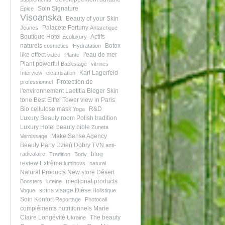
Soin Signature
Epice
Visoanska
Beauty of your Skin
Palacete Fortuny
Jeunes
Antarctique
Boutique Hotel
Actifs
Ecoluxury
naturels
Botox
cosmetics
Hydratation
like effect
l'eau de mer
video
Plante
Plant powerful
Backstage
vitrines
Karl Lagerfeld
Interview
cicatrisation
Protection de
professionnel
l'environnement
Laetitia Bleger
Skin
tone
Best Eiffel Tower view in Paris
Bio cellulose mask
R&D
Yoga
Luxury Beauty room
Polish tradition
Luxury Hotel
beauty bible
Zuneta
Make Sense Agency
Vernissage
Beauty Party
Dzień Dobry TVN
anti-
radicalaire
blog
Tradition
Body
review
Extrême
luminovs
natural
Natural Products
New store
Désert
medicinal products
Boosters
luteine
soins visage
Dièse
Vogue
Holistique
Soin Konfort
Reportage
Photocall
compléments nutritionnels
Marie
Claire
Longévité
The beauty
Ukraine