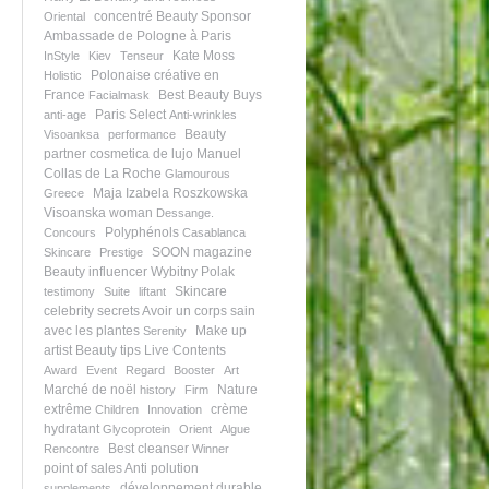
concentré
Beauty Sponsor
Oriental
Ambassade de Pologne à Paris
Kate Moss
InStyle
Kiev
Tenseur
Polonaise créative en
Holistic
France
Best Beauty Buys
Facialmask
Paris Select
anti-age
Anti-wrinkles
Beauty
Visoanksa
performance
partner
cosmetica de lujo
Manuel
Collas de La Roche
Glamourous
Maja Izabela Roszkowska
Greece
Visoanska woman
Dessange.
Polyphénols
Concours
Casablanca
SOON magazine
Skincare
Prestige
Beauty influencer
Wybitny Polak
Skincare
testimony
Suite
liftant
celebrity secrets
Avoir un corps sain
avec les plantes
Make up
Serenity
artist
Beauty tips
Live Contents
Award
Event
Regard
Booster
Art
Marché de noël
Nature
history
Firm
extrême
crème
Children
Innovation
hydratant
Glycoprotein
Orient
Algue
Best cleanser
Rencontre
Winner
point of sales
Anti polution
développement durable
supplements