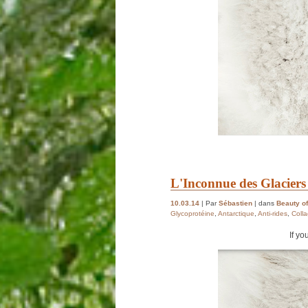
L'Inconnue des Glaciers
10.03.14
| Par
Sébastien
| dans
Beauty of
Glycoprotéine
,
Antarctique
,
Anti-rides
,
Coll
If yo