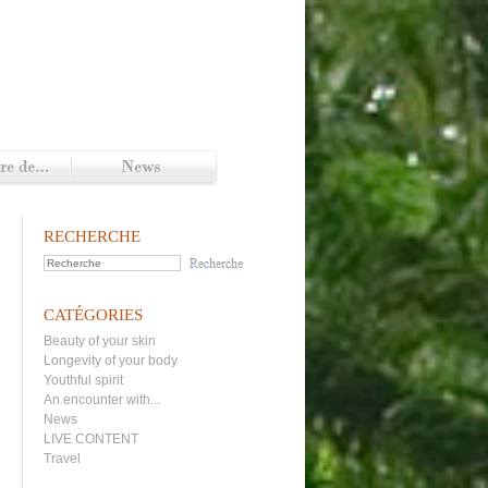
RECHERCHE
CATÉGORIES
Beauty of your skin
Longevity of your body
Youthful spirit
An encounter with...
News
LIVE CONTENT
Travel