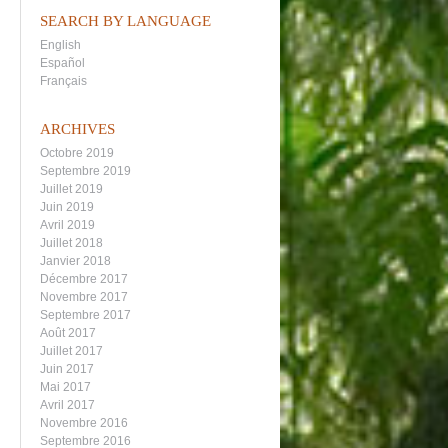
SEARCH BY LANGUAGE
English
Español
Français
ARCHIVES
Octobre 2019
Septembre 2019
Juillet 2019
Juin 2019
Avril 2019
Juillet 2018
Janvier 2018
Décembre 2017
Novembre 2017
Septembre 2017
Août 2017
Juillet 2017
Juin 2017
Mai 2017
Avril 2017
Novembre 2016
Septembre 2016