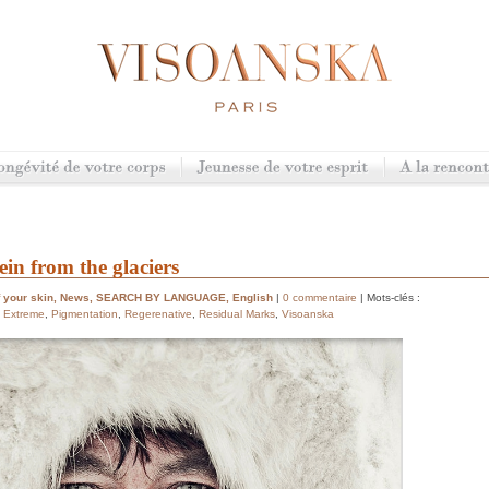
n from the glaciers
 your skin
,
News
,
SEARCH BY LANGUAGE
,
English
|
0 commentaire
| Mots-clés :
,
Extreme
,
Pigmentation
,
Regerenative
,
Residual Marks
,
Visoanska