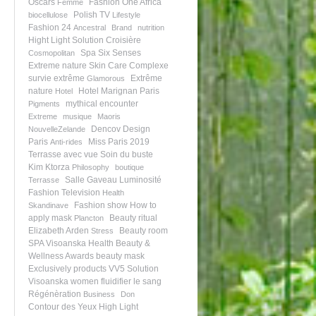
Oscars
Fashion One Africa
Femme
Polish TV
biocellulose
Lifestyle
Fashion 24
Ancestral
Brand
nutrition
Hight Light Solution
Croisière
Spa Six Senses
Cosmopolitan
Extreme nature
Skin Care
Complexe
survie extrême
Extrême
Glamorous
nature
Hotel Marignan Paris
Hotel
mythical encounter
Pigments
Extreme
musique
Maoris
Dencov Design
NouvelleZelande
Paris
Miss Paris 2019
Anti-rides
Terrasse avec vue
Soin du buste
Kim Ktorza
Philosophy
boutique
Salle Gaveau
Luminosité
Terrasse
Fashion Television
Health
Fashion show
How to
Skandinave
apply mask
Beauty ritual
Plancton
Elizabeth Arden
Beauty room
Stress
SPA Visoanska
Health Beauty &
Wellness Awards
beauty mask
Exclusively products
VV5 Solution
Visoanska women
fluidifier le sang
Régénèration
Business
Don
Contour des Yeux
High Light