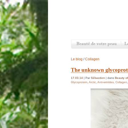
Le blog
/
Collagen
The unknown glycoprotei
17.03.14
| Par
Sébastien
| dans
Beauty of
Glycoprotein
,
Arctic
,
Anti-wrinkles
,
Collagen