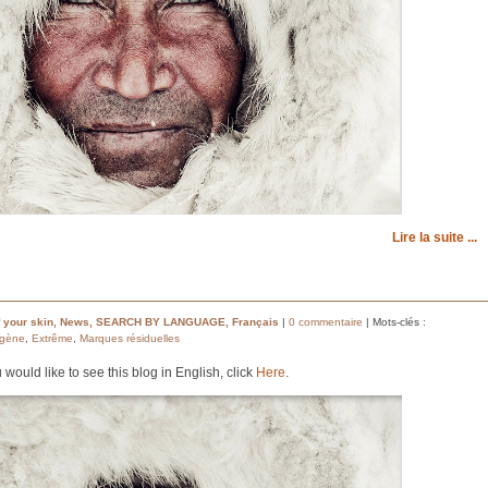
Lire la suite ...
 your skin
,
News
,
SEARCH BY LANGUAGE
,
Français
|
0 commentaire
| Mots-clés :
agène
,
Extrême
,
Marques résiduelles
u would like to see this blog in English, click
Here
.