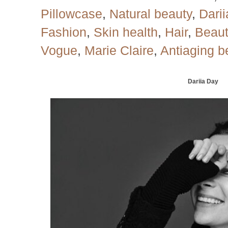
Pillowcase
,
Natural beauty
,
Dari
Fashion
,
Skin health
,
Hair
,
Beaut
Vogue
,
Marie Claire
,
Antiaging b
Dariia Day