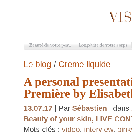
Le blog
/
Crème liquide
A personal presentat
Première by Elisabe
13.07.17
| Par
Sébastien
| dans
Beauty of your skin
,
LIVE CON
Mots-clés :
video
,
interview
,
pin