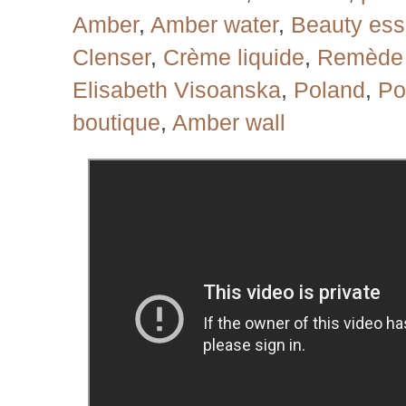
Amber
,
Amber water
,
Beauty es
Clenser
,
Crème liquide
,
Remède 
Elisabeth Visoanska
,
Poland
,
Po
boutique
,
Amber wall