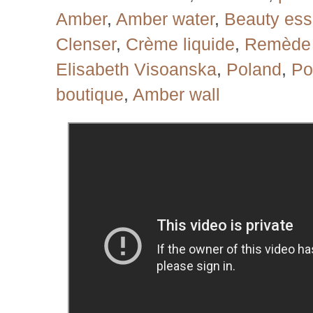
Amber
,
Amber water
,
Beauty es
Clenser
,
Crème liquide
,
Remède 
Elisabeth Visoanska
,
Poland
,
Po
boutique
,
Amber wall