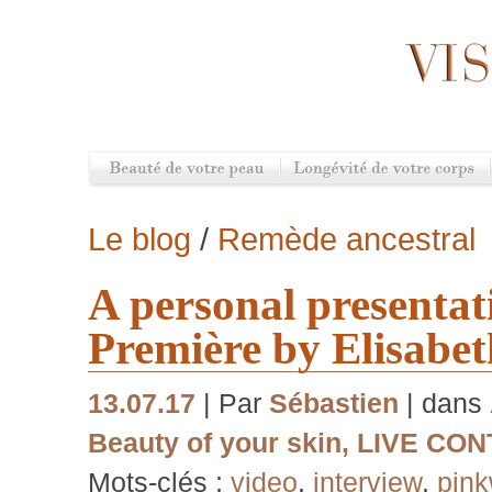
Le blog
/
Remède ancestral
A personal presentat
Première by Elisabe
13.07.17
| Par
Sébastien
| dans
Beauty of your skin
,
LIVE CON
Mots-clés :
video
,
interview
,
pin