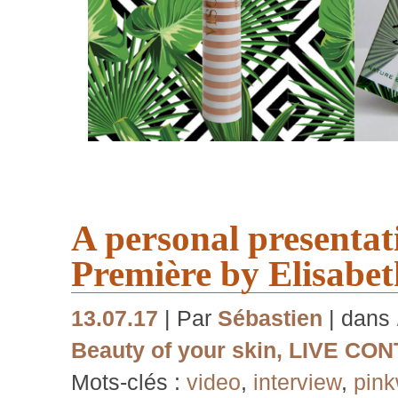
A personal presentat
Première by Elisabe
13.07.17
| Par
Sébastien
| dans
Beauty of your skin
,
LIVE CON
Mots-clés :
video
,
interview
,
pin