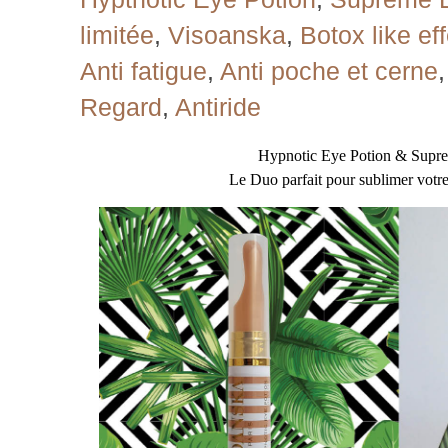
limitée
,
Visoanska
,
Botox like ef
Anti fatigue
,
Anti poche et cerne
Regard
,
Antiride
Hypnotic Eye Potion & Supr
Le Duo parfait pour sublimer votre