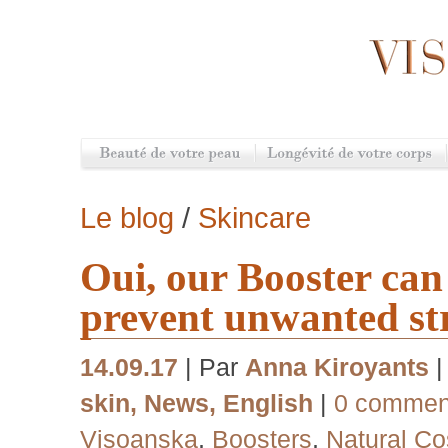
Le blog
/
Skincare
Oui, our Booster can
prevent unwanted st
14.09.17
| Par
Anna Kiroyants
skin
,
News
,
English
|
0 commen
Visoanska
,
Boosters
,
Natural Co