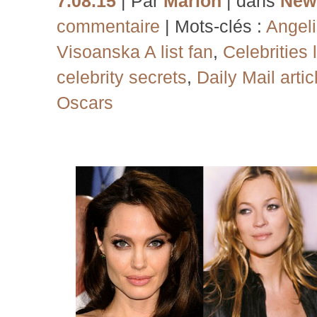
7.08.15
| Par
Marion
| dans
New
commentaire
| Mots-clés :
Angeli
Visoanska A list fan
,
Celebrities
celebrity secrets
,
Daily Mail artic
Oscars