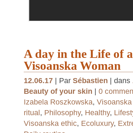
A day in the Life of 
Visoanska Woman
12.06.17
| Par
Sébastien
| dans
Beauty of your skin
|
0 comment
Izabela Roszkowska
,
Visoansk
ritual
,
Philosophy
,
Healthy
,
Lifest
Visoanska ethic
,
Ecoluxury
,
Extr