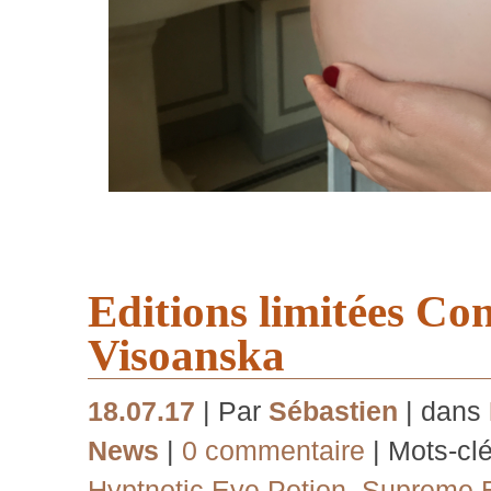
Editions limitées Co
Visoanska
18.07.17
| Par
Sébastien
| dans
News
|
0 commentaire
| Mots-cl
Hyptnotic Eye Potion
,
Supreme E