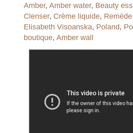
Amber
,
Amber water
,
Beauty es
Clenser
,
Crème liquide
,
Remède 
Elisabeth Visoanska
,
Poland
,
Po
boutique
,
Amber wall