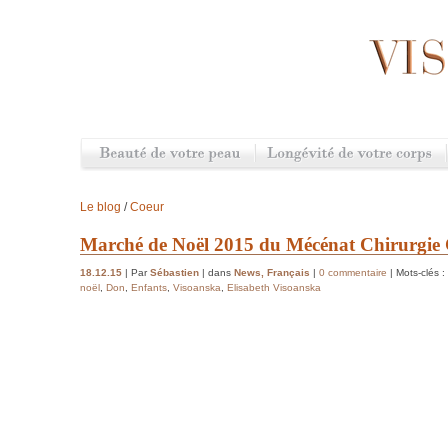
Le blog
/
Coeur
Marché de Noël 2015 du Mécénat Chirurgie
18.12.15
| Par
Sébastien
| dans
News
,
Français
|
0 commentaire
| Mots-clés :
noël
,
Don
,
Enfants
,
Visoanska
,
Elisabeth Visoanska