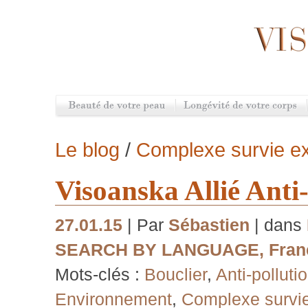
Le blog
/
Complexe survie e
Visoanska Allié Anti
27.01.15
| Par
Sébastien
| dans
SEARCH BY LANGUAGE
,
Fran
Mots-clés :
Bouclier
,
Anti-polluti
Environnement
,
Complexe survi