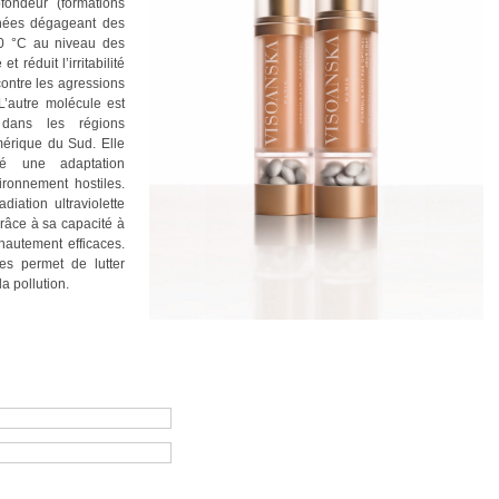
ondeur (formations
nées dégageant des
0 °C au niveau des
 réduit l’irritabilité
contre les agressions
’autre molécule est
 dans les régions
érique du Sud. Elle
pé une adaptation
ironnement hostiles.
diation ultraviolette
râce à sa capacité à
 hautement efficaces.
es permet de lutter
a pollution.