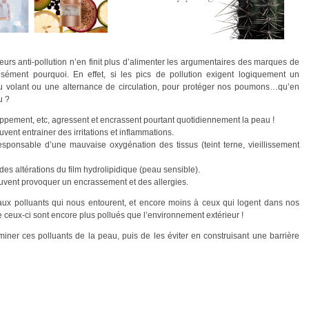
urs anti-pollution n’en finit plus d’alimenter les argumentaires des marques de
sément pourquoi. En effet, si les pics de pollution exigent logiquement un
au volant ou une alternance de circulation, pour protéger nos poumons…qu’en
u ?
appement, etc, agressent et encrassent pourtant quotidiennement la peau !
vent entrainer des irritations et inflammations.
ponsable d’une mauvaise oxygénation des tissus (teint terne, vieillissement
es altérations du film hydrolipidique (peau sensible).
uvent provoquer un encrassement et des allergies.
aux polluants qui nous entourent, et encore moins à ceux qui logent dans nos
ceux-ci sont encore plus pollués que l’environnement extérieur !
miner ces polluants de la peau, puis de les éviter en construisant une barrière