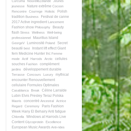
Curcuma
NouvelleZelande
Jeunes
Nature extrême
jeunesse
Cocoon
Polish
Rencontre
Courrege
Holistic
tradition
Festival de canne
Business
2017
Active ingredient
Lancement
Fashion show
Beauty
Philosophy
flash
Stress
Wellness
Well-being
Mauritius Island
professionnel
Luminosité
Secret
GeorgeV
Poland
beauté
Instant lift effect
Giant
best
fern
Medicine Hunter Inc
Femme
cellules
mode
Actif
Harrods
Arctic
souches
complément
Fashion
développement durable
jardins
mythical
Terrasse
Concours
Luxury
encounter
Renouvellement
cellulaire
Formules Optimales
Céline Larralde
Casablanca
Break
Lubin
Elvis Presley
Teraz Polska
concentré
Maoris
Ancestral
Actrice
Paris Fashion
Regard
Ceremony
Week
Hany El Behairy
Anti fatigue
Windows at Harrods
Live
Chlorella
Content
Glycoprotein
Excellence
European Music Awards
Anti-rides