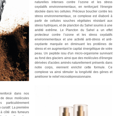
naturelles intenses contre l’ozone et les stress
oxydatifs environnementaux, en renforçant l'énergie
stockée dans les cellules. Précieux bouclier contre les
stress environnementaux, ce complexe est élaboré à
partir de cellules souches végétales résistant aux
stress hydriques, et de plancton du Sahel soumis à une
aridité extrême. Le Plancton du Sahel a un effet
protecteur contre l’ozone et les stress oxydatifs
environnementaux et une activité anti-stress et anti-
oxydante marquée en diminuant les protéines de
stress et en augmentant le capital énergétique de votre
peau. Un peptide issu d'un micro-organisme survivant
au fond des glaciers ainsi que des molécules d'énergie
dérivées d'acides aminés naturellement présents dans
notre corps, viennent enrichir cette formule. Ce
complexe va ainsi stimuler la longévité des gènes et
améliorer le relief microdépressionnaire.
 renforcé dans nos
 de deux molécules
particulièrement
on curatif. La première
t à côté des fumeurs