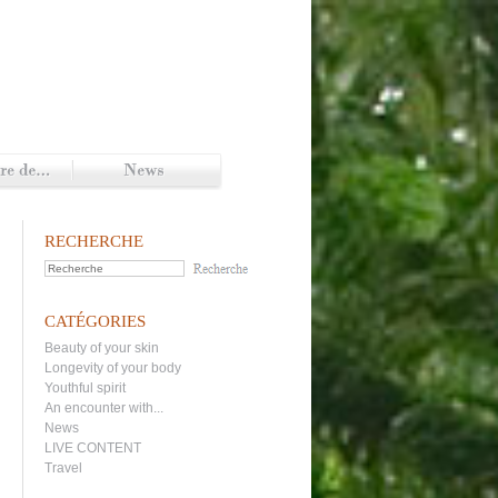
RECHERCHE
CATÉGORIES
Beauty of your skin
Longevity of your body
Youthful spirit
An encounter with...
News
LIVE CONTENT
Travel