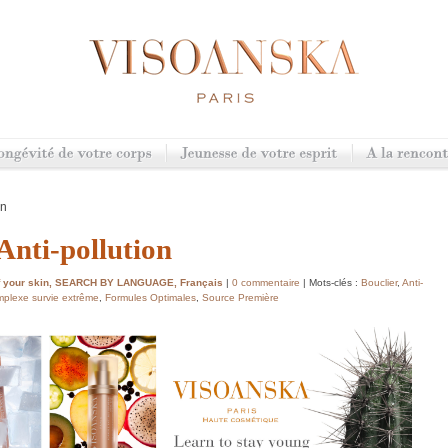
on
Anti-pollution
 your skin
,
SEARCH BY LANGUAGE
,
Français
|
0 commentaire
| Mots-clés :
Bouclier
,
Anti-
plexe survie extrême
,
Formules Optimales
,
Source Première