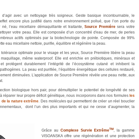
le d’agir avec un nettoyage très soigneux. Geste basique incontournable, le
ffet encore plus justifié dans notre environnement pollué, que l’on porte du
né, l’eau micellaire démaquillante et traitante,
Source Première
sera votre
nettoyer votre peau. Elle est composée d’un concentré d'eau de mer, de perles
ombreux actifs optimisés par la biotechnologie de pointe. Composée de 99%
ette eau micellaire nettoie, purifie, équilibre et régénère la peau.
 tolérance optimale pour le visage et les yeux, Source Première libère la peau
e maquillage, même waterproof. Elle est enrichie en prébiotiques, minéraux et
 et protègent durablement l’intégrité de l’écosystème cutané et inhibent la
athogènes. La peau est purifiée, l’équilibre énergétique des cellules restauré,
iblement diminuées. L'application de Source Première révèle une peau nette, aux
at.
tection biologique hors pair, pour démultiplier le potentiel de longévité de ses
é à réparer leur propre déficit génétique, nous incorporons dans nos formules
les
 de la nature extrême
. Des molécules qui permettent de créer un réel bouclier
ironnementaux, dont l’un des plus importants et qui ne cesse d’augmenter, la
TM
Grâce au
Complexe Survie Extrême
, la gamme
VISOANSKA offre une régénération et une protection