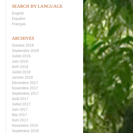
SEARCH BY LANGUAGE
English
Español
Français
ARCHIVES
Octobre 2019
Septembre 2019
Juillet 2019
Juin 2019
Avril 2019
Juillet 2018
Janvier 2018
Décembre 2017
Novembre 2017
Septembre 2017
Août 2017
Juillet 2017
Juin 2017
Mai 2017
Avril 2017
Novembre 2016
Septembre 2016