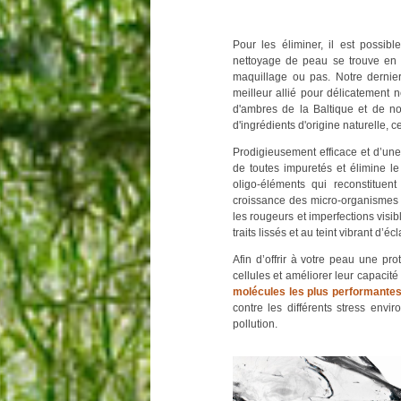
Pour les éliminer, il est possib
nettoyage de peau se trouve en e
maquillage ou pas. Notre dernier 
meilleur allié pour délicatement 
d'ambres de la Baltique et de n
d'ingrédients d'origine naturelle, c
Prodigieusement efficace et d’une
de toutes impuretés et élimine l
oligo-éléments qui reconstituent
croissance des micro-organismes p
les rougeurs et imperfections vis
traits lissés et au teint vibrant d’écl
Afin d’offrir à votre peau une pro
cellules et améliorer leur capacit
molécules les plus performantes
contre les différents stress env
pollution.