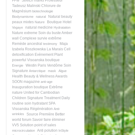
Stretch marks
Professeur
PFW
Tadeusz Malinski
Chlorure de
Magnésium
biotechnologie
Natural beauty
Biodynamisme
natural
peaux mixtes
Boutique Hotel
Nature
natural medicine
Vogaye
Hydratation
Nature extreme
Soin du buste
Amber
wall
Complexe survie extrême
Remède ancestral
Maja
testimony
Izabela Roszkowska
La Marais
Cell
detoxification
Evènement
Plant
powerful
Visoanska boutique
Westin Paris Vendôme
Soin
Energie
Signature
Antarctique
mask
Algue
Health Beauty & Wellness Awards
SOON magazine
anti-age
Inauguration boutique
Extrême
nature
United for Cambodian
Children
Signature Treatment
Daily
routine
soin hydratant
SPA
Visoanska
Régénèration
Anti-
wrinkles
Source Première
Better
world forum
Savoir faire
éliminer
VV5 Solution
point of sales
Anti polution
microcirculation
InStyle