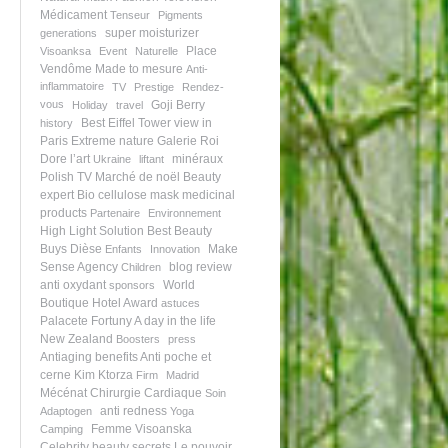
Médicament
Tenseur
Pigments
super moisturizer
generations
Place
Visoanksa
Event
Naturelle
Vendôme
Made to mesure
Anti-
inflammatoire
TV
Prestige
Rendez-
vous
Goji Berry
Holiday
travel
Best Eiffel Tower view in
history
Paris
Extreme nature
Galerie Roi
Dore
l’art
minéraux
Ukraine
liftant
Polish TV
Marché de noël
Beauty
expert
Bio cellulose mask
medicinal
products
Partenaire
Environnement
High Light Solution
Best Beauty
Buys
Dièse
Make
Enfants
Innovation
Sense Agency
blog review
Children
anti oxydant
World
sponsors
Boutique Hotel Award
astuces
Palacete Fortuny
A day in the life
New Zealand
Boosters
press
Antiaging benefits
Anti poche et
cerne
Kim Ktorza
Firm
Madrid
Mécénat Chirurgie Cardiaque
Soin
anti redness
Adaptogen
Yoga
Femme Visoanska
Camping
Celebrity beauty secrets
Le pouvoir