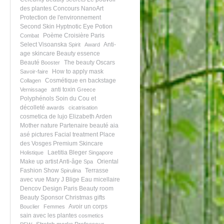
des plantes
Concours NanoArt
Protection de l'environnement
Second Skin
Hyptnotic Eye Potion
Poème
Croisière
Paris
Combat
Select Visoanska
Anti-
Spirit
Award
age skincare
Beauty essence
Beauté
The beauty Oscars
Booster
How to apply mask
Savoir-faire
Cosmétique en backstage
Collagen
anti toxin
Vernissage
Greece
Polyphénols
Soin du Cou et
décolleté
awards
cicatrisation
cosmetica de lujo
Elizabeth Arden
Mother nature
Partenaire beauté
aia
asé pictures
Facial treatment
Place
des Vosges
Premium Skincare
Laetitia Bleger
Holistique
Singapore
Make up artist
Anti-âge
Oriental
Spa
Fashion Show
Terrasse
Spirulina
avec vue
Mary J Blige
Eau micellaire
Dencov Design Paris
Beauty room
Beauty Sponsor
Christmas gifts
Avoir un corps
Bouclier
Femmes
sain avec les plantes
cosmetics