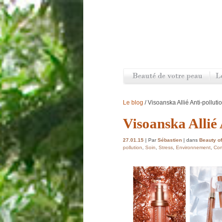
Le blog
/ Visoanska Allié Anti-polluti
Visoanska Allié 
27.01.15
| Par
Sébastien
| dans
Beauty of
pollution
,
Soin
,
Stress
,
Environnement
,
Com