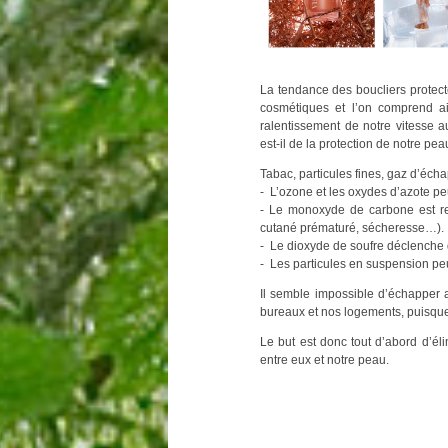
La tendance des boucliers protecte
cosmétiques et l’on comprend ai
ralentissement de notre vitesse 
est-il de la protection de notre pea
Tabac, particules fines, gaz d’éch
- L’ozone et les oxydes d’azote peu
- Le monoxyde de carbone est res
cutané prématuré, sécheresse…).
- Le dioxyde de soufre déclenche d
- Les particules en suspension pe
Il semble impossible d’échapper 
bureaux et nos logements, puisque 
Le but est donc tout d’abord d’éli
entre eux et notre peau.