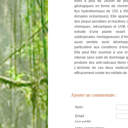
noirs à plus de 2600m de prof
géologiques en forme de chemi
flux hydrothermaux de 150 à 35
dorsales océaniques). Elle apaise et
des peaux sensibles et réactives 
chimiques, mécaniques et UVB. L
extraite d’une plante vivant
subtropicales montagneuses d’Am
aussi semble avoir dévelop
particulière aux conditions d’env
Elle peut être soumise à une irra
intense sans subir de dommage g
produire des anti-radicaux libres
L’alchimie de ces deux molécul
efficacement contre les méfaits de l
Ajouter un commentaire :
Nom :
Email :
(non publié)