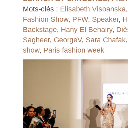
Mots-clés :
Elisabeth Visoanska
Fashion Show
,
PFW
,
Speaker
,
H
Backstage
,
Hany El Behairy
,
Diè
Sagheer
,
GeorgeV
,
Sara Chafak
show
,
Paris fashion week