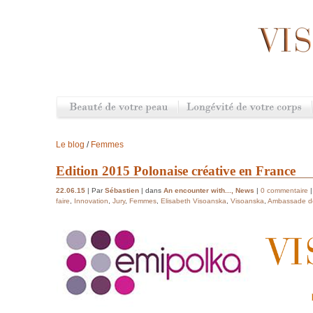
Le blog
/
Femmes
Edition 2015 Polonaise créative en France
22.06.15
| Par
Sébastien
| dans
An encounter with...
,
News
|
0 commentaire
faire
,
Innovation
,
Jury
,
Femmes
,
Elisabeth Visoanska
,
Visoanska
,
Ambassade de