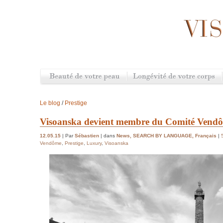
Le blog
/
Prestige
Visoanska devient membre du Comité Vend
12.05.15
| Par
Sébastien
| dans
News
,
SEARCH BY LANGUAGE
,
Français
|
Vendôme
,
Prestige
,
Luxury
,
Visoanska