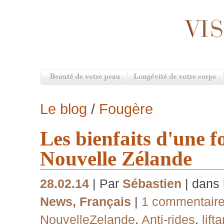
Le blog
/
Fougère
Les bienfaits d'une f
Nouvelle Zélande
28.02.14
| Par
Sébastien
| dans
News
,
Français
|
1 commentair
NouvelleZelande
,
Anti-rides
,
lifta