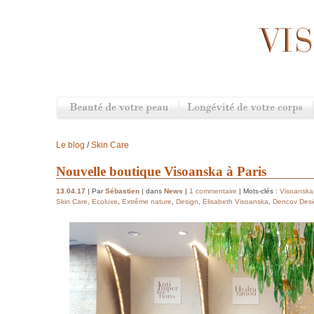
Le blog
/
Skin Care
Nouvelle boutique Visoanska à Paris
13.04.17
| Par
Sébastien
| dans
News
|
1 commentaire
| Mots-clés :
Visoanska
Skin Care
,
Ecoluxe
,
Extrême nature
,
Design
,
Elisabeth Visoanska
,
Dencov Desi