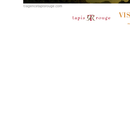
©agencetapisrouge.com