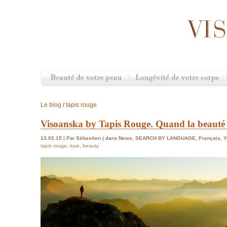
Le blog
/
tapis rouge
Visoanska by Tapis Rouge. Quand la beauté s
13.02.15
| Par
Sébastien
| dans
News
,
SEARCH BY LANGUAGE
,
Français
,
Y
tapis rouge
,
luxe
,
beauty