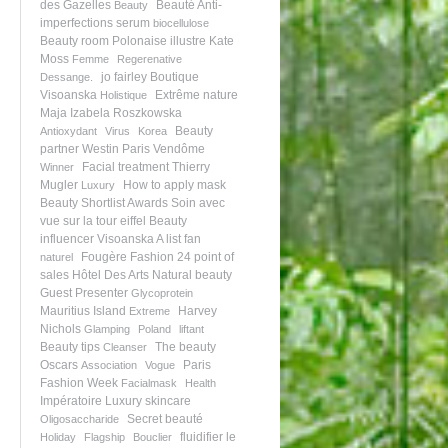
des Gazelles
Beauté
Anti-
Beauty
imperfections serum
biocellulose
Beauty room
Polonaise illustre
Kate
Moss
Femme
Regerenative
jo fairley
Boutique
Dessange.
Visoanska
Extrême nature
Holistique
Maja Izabela Roszkowska
Beauty
Antioxydant
Virus
Korea
partner
Westin Paris Vendôme
Facial treatment
Thierry
Winner
Mugler
How to apply mask
Luxury
Beauty Shortlist Awards
Soin avec
vue sur la tour eiffel
Beauty
influencer
Visoanska A list fan
Fougère
Fashion 24
point of
naturel
sales
Hôtel Des Arts
Natural beauty
Guest Presenter
Glycoprotein
Mauritius Island
Harvey
Extreme
Nichols
Glamping
Poland
liftant
Beauty tips
The beauty
Cleanser
Oscars
Paris
Association
Vogue
Fashion Week
Facialmask
Health
Impératoire
Luxury skincare
Secret beauté
Oligosaccharide
fluidifier le
Holiday
Flagship
Bouclier