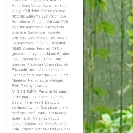
Hyptnotic Eye Potion
Hydratation
Hong Kong
Visoanska women
soins
visage
Cell detoxification
aia asé
pictures
Supreme Eye Potion
Soin
Anti-age skincare
VV5
Anti-pollution
Solution
Authentique
antioxydants
diciembre
Savoir-faire
Naturelle
Concours
Cosmopolitan
joostberens
Tea time
Residual
Environnement
marks
peaux
Spirulina
Femmes
grasses
beauty mask
Maud Garnier
Extrême
Galerie Roi Dore
Jury
Place des Vosges
jeunesse
Launch
Elizabeth Arden
Marché de noël
Paris Select Visoanska
Hotel
Isolee
Marignan Paris
natural skincare
Elvis Presley
Ancestral
Visoanska
Force de la nature
super moisturizer
Dencov
Store
Design Paris
Health Beauty &
Wellness Awards
Complexe survie
extrême
Dzień Dobry TVN
beauty
bible
Celebrity beauty
InStyle
secrets
Contour des Yeux
Second
Skin
Terrasse avec vue
Rallye Aïcha