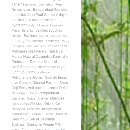
benefits
astuces
cosmetics
Firm
Beauty ritual
Remède
Rendez-vous
ancestral
Jean Paul Gautier
A day in
the life
Daily Mail article
soin
hydratant
Body
Ukraine
Boosters
cellules souches
Maca
Serenity
Extreme nature
Les plantes
Design
adaptogènes
Mary
vitrines
sponsors
J Blige
anti redness
Coeur
nutrition
Polonaise créative en France
La
Marais
Natural Cosmetics
Partenaire
Professeur Tadeusz Malinski
Accélérateur de cicatrisation
High
Light Solution
Excellence
Polyphénols
Soin du buste
Jeunes
Live Content
Oriental Fashion Show
Goji Berry
Anti poche et cerne
Défilé
complément
Reportage
Brand
Marques
vitamines
Epice
Antiride
résiduelles
Wrinkles
Orient
Golf
Radiance
luminovs
Biodynamism
performance
Holistic
Stress
Product
Soin Inouï Cou et Décolleté
Skin tone
Poème
Business
TVN
Avoir un corps sain avec les
mask