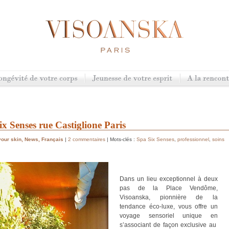
x Senses rue Castiglione Paris
your skin
,
News
,
Français
|
2 commentaires
| Mots-clés :
Spa Six Senses
,
professionnel
,
soins
Dans un lieu exceptionnel à deux
pas de la Place Vendôme,
Visoanska, pionnière de la
tendance éco-luxe, vous offre un
voyage sensoriel unique en
s’associant de façon exclusive au