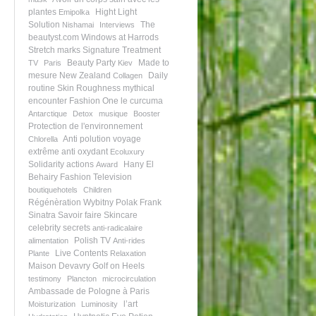
plantes
Hight Light
Emipolka
Solution
The
Nishamai
Interviews
beautyst.com
Windows at Harrods
Stretch marks
Signature Treatment
Beauty Party
Made to
TV
Paris
Kiev
mesure
New Zealand
Daily
Collagen
routine
Skin Roughness
mythical
encounter
Fashion One
le curcuma
Antarctique
Detox
musique
Booster
Protection de l'environnement
Anti polution
voyage
Chlorella
extrême
anti oxydant
Ecoluxury
Solidarity actions
Hany El
Award
Behairy
Fashion Television
boutiquehotels
Children
Régénèration
Wybitny Polak
Frank
Sinatra
Savoir faire
Skincare
celebrity secrets
anti-radicalaire
Polish TV
alimentation
Anti-rides
Live Contents
Plante
Relaxation
Maison Devavry
Golf on Heels
testimony
Plancton
microcirculation
Ambassade de Pologne à Paris
l’art
Moisturization
Luminosity