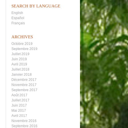
SEARCH BY LANGUAGE
English
Español
Français
ARCHIVES
Octobre 2019
Septembre 2019
Juillet 2019
Juin 2019
Avril 2019
Juillet 2018
Janvier 2018
Décembre 2017
Novembre 2017
Septembre 2017
Août 2017
Juillet 2017
Juin 2017
Mai 2017
Avril 2017
Novembre 2016
Septembre 2016