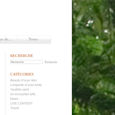
RECHERCHE
CATÉGORIES
Beauty of your skin
Longevity of your body
Youthful spirit
An encounter with...
News
LIVE CONTENT
Travel