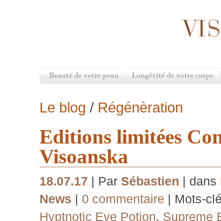
Le blog
/
Régénèration
Editions limitées Co
Visoanska
18.07.17
| Par
Sébastien
| dans
News
|
0 commentaire
| Mots-cl
Hyptnotic Eye Potion
,
Supreme E