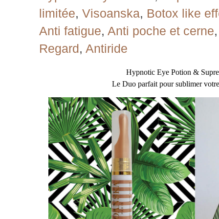
limitée
,
Visoanska
,
Botox like ef
Anti fatigue
,
Anti poche et cerne
Regard
,
Antiride
Hypnotic Eye Potion & Supr
Le Duo parfait pour sublimer votre