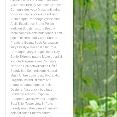
cosmetica de lujo
Celebrities love
Visoanska
Beauty Sponsor
Cleanser
Contours des yeux
Maca
anti aging
Virus
Parutions presse
Giant fern
Authentique
Reportage
Association
Arctic
Excellence
Brand
Polish
tradition
Booster
Luxury Beauty
room
compléments nutritionnels
Anti
poche et cerne
daily care
Source
Première
Beauty flash
Relaxation
Jury
Lifestyle
Mécénat Chirurgie
Cardiaque
Mary J Blige
Dariia Day
Santé
Extreme nature
Make up artist
astuces
Régénèration
Concours
NanoArt
Cell detoxification
Défilé
Beauty tips
Soin relaxant
Natural
Mask
Ambre
Luminosity
Hydratation
Flagship
Instant lift effect
anti
redness
Algue
Angelina Jolie
Designer
Visoanska boutique
Solidarity actions
Emipolka
European Music Awards
Fougère
Best Eiffel Tower view in Paris
Beauty room
Kiev
press
Interview
point of sales
Enfants
natural