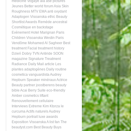
medicine
Vogaye
aia asé pictures
Jeunes
Better world forum
Asia
Skin
Roughness
MTV EMA
anti oxydant
Adaptogen
Visoanska ethic
Beauty
Shortlist Awards
Remède ancestral
Cosmétique en backstage
Evènement
Hotel Marignan Paris
Children
Visoanska
Westin Paris
Vendôme
Mohamed Al Sagheer
Best
treatment
Facial treatment
history
Dzień Dobry TVN
Antiride
SOON
magazine
Signature Treatment
Radiance
Daily Mail article
Les
plantes adaptogènes
Daily routine
cosmetica vanguardista
Audrey
Hepburn
Speaker
minéraux
Actrice
Beauty partner
joostberens
beauty
bible
Acai Berry
Suite
eco-friendly
Amber
cosmetics
liftant
Renouvellement cellulaire
Interviews
Extreme
Kim Ktorza
le
curcuma
Actifs naturels
Audrey
Hepburn portrait
luxe
awards
Exposition
Visoanska A list fan
The
beautyst.com
Best Beauty Buys