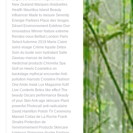
New Zealand
Marques résiduelles
Health
Mauritius Island
Beauty
influencer
Made to mesure
Serenity
Energie
Partners
Place des Vosges
Désert
Environnement
Extrême
Don
innovadora
Winner
Nature extreme
Rendez-vous
Belfast
London
Paris
Select Automne 2019
Marie Claire
soins visage
Crème liquide
Detox
Soin du buste
soin hydratant
Salle
Gaveau
marcas de belleza
medicinal products
Chlorella
Spa
Golf on Heels
Cosmetics on
backstage
mythical encounter
Anti-
pollution
Harrods
Croisière
Fashion
One
Aride
mask
Lux Magazine
Actif
Live Contents
Botox like effect
The
beauty Oscars
performance
Beauty
of your Skin
Anti-age skincare
Plant
powerful
Photocall
anti-radicalaire
David Hamilton
Polish TV
Ceremony
Manuel Collas de La Roche
Frank
Sinatra
Protection de
l'environnement
Products
Skincare
luminovs
Polonaise illustre
Fashion