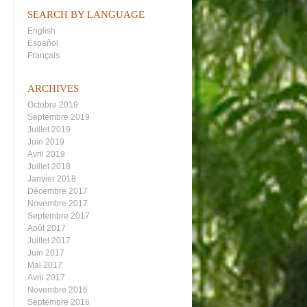
SEARCH BY LANGUAGE
English
Español
Français
ARCHIVES
Octobre 2019
Septembre 2019
Juillet 2019
Juin 2019
Avril 2019
Juillet 2018
Janvier 2018
Décembre 2017
Novembre 2017
Septembre 2017
Août 2017
Juillet 2017
Juin 2017
Mai 2017
Avril 2017
Novembre 2016
Septembre 2016