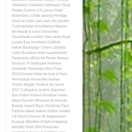
Television
Formules Optimales
Teraz
Polska
Fashion 24
Luxury Hotel
diciembre
LUXlife awards
Prestige
Avoir un corps sain avec les plantes
Cosmopolitan
biocellulose
Maison
de beauté & soins Visoanska
Facialmask
nutrition
New store
travel
Luxury
Eau micellaire
Extrême
nature
Backstage
Céline Larralde
Lubin
Boutique Hotel
supplements
Partenaire officiel
Art
Plante
Maison
Devavry
TV
Nettoyant
Femmes
Elisabeth Visoanska
Miss Paris
2019
Femme
Hotel de luxe à Paris
Vernissage
Visoanska women
Thierry Mugler
Festival de canne
2017
Collagène
jardins
Supreme
Eye Potion
Poland
Residual marks
Maud Garnier
Windows at Harrods
Beauty expert
Place Vendôme
Paris
Fashion Week
Nature
Edition limitée
Lift
Sport
Chlorure de Magnésium
Ecoluxe
Wrinkles
InStyle
Antiaging
benefits
Paris
SPA Visoanska