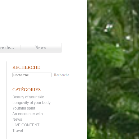
RECHERCHE
CATÉGORIES
Beauty of your skin
Longevity of your body
Youthful spirit
An encounter with...
News
LIVE CONTENT
Travel