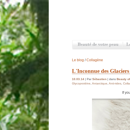
Le blog
/
Collagène
L'Inconnue des Glaciers
10.03.14
| Par
Sébastien
| dans
Beauty of
Glycoprotéine
,
Antarctique
,
Anti-rides
,
Coll
If yo