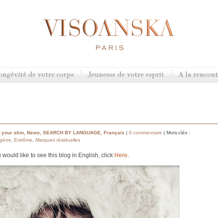
 your skin
,
News
,
SEARCH BY LANGUAGE
,
Français
|
0 commentaire
| Mots-clés :
agène
,
Extrême
,
Marques résiduelles
u would like to see this blog in English, click
Here
.