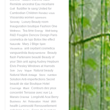
Remède ancestral
Eau micellaire
fluidifier le sang
United for
Golf
Cambodian Children
Rendez-vous
Visoanska women
sponsors
Luxury Beauty room
Serenity
Inauguration boutique
Fashion One
Tea time
Wellness
Energy
Well-being
R&D
Fougère
Dencov Design Paris
cosmetica de lujo
Botox like effect
Mary J Blige
Naturelle
Spirit
anti oxydant
cosmetica
Visoanksa
vanguardista
Beauty
Biodynamisme
flash
Partenaire beauté
Beauty of
your Skin
anti aging
Audrey Hepburn
Elvis Presley
Windows at Harrods
Natural beauty
Soin
Jury
Vogue
Natural Mask
Antiage
Store
nutrition
Solution Anti-imperfections
Secret
beauté de star
Boutique Hotel
Contours des yeux
Courrege
liftant
concentré
Terrasse avec vue
La
Marais
Longévité
Acai Berry
Oriental
skin
Business
Art
Relaxation
Hotel
health
Luminosité
Renouvellement