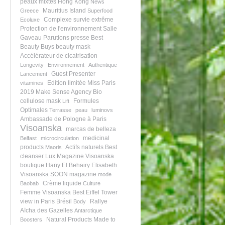
peaux mixtes
Hong Kong
News
Mauritius Island
Greece
Superfood
Complexe survie extrême
Ecoluxe
Protection de l'environnement
Salle
Gaveau
Parutions presse
Best
Beauty Buys
beauty mask
Accélérateur de cicatrisation
Longevity
Environnement
Authentique
Guest Presenter
Lancement
Edition limitée
Miss Paris
vitamines
2019
Make Sense Agency
Bio
cellulose mask
Formules
Lift
Optimales
Terrasse
peau
luminovs
Ambassade de Pologne à Paris
Visoanska
marcas de belleza
medicinal
Belfast
microcirculation
products
Actifs naturels
Best
Maoris
cleanser
Lux Magazine
Visoanska
boutique
Hany El Behairy
Elisabeth
Visoanska
SOON magazine
mode
Crème liquide
Baobab
Culture
Femme Visoanska
Best Eiffel Tower
view in Paris
Brésil
Rallye
Body
Aïcha des Gazelles
Antarctique
Natural Products
Made to
Boosters