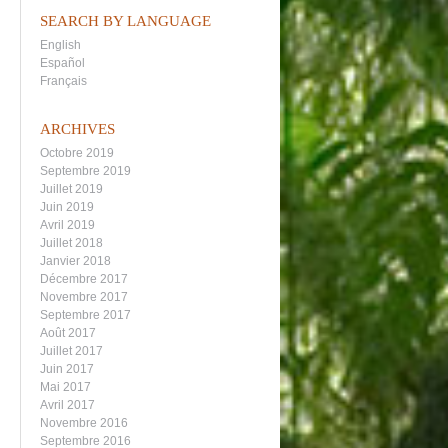
SEARCH BY LANGUAGE
English
Español
Français
ARCHIVES
Octobre 2019
Septembre 2019
Juillet 2019
Juin 2019
Avril 2019
Juillet 2018
Janvier 2018
Décembre 2017
Novembre 2017
Septembre 2017
Août 2017
Juillet 2017
Juin 2017
Mai 2017
Avril 2017
Novembre 2016
Septembre 2016