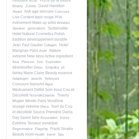
cellulaire
Force de la nature
Arctic
David Hamilton
Beauty
Zuneta
Anti-age skincare
Award
Concours
Live Content
tapis rouge
PFW
évènement
Make up artist
Wrinkles
Sustainable
Speaker
generations
Hotel
Natural Cosmetics
Polish
tradition
développement durable
Jean Paul Gautier
Hotel
Collagen
Marignan Paris
Nature
Aride
extreme
New store
Active ingredient
Asia
Plancton
Don
Exposition
désintoxifier
jo
Detox
Emipolka
fairley
Marie Claire
Beauty essence
Adaptogen
awards
Nettoyant
Concours NanoArt
Algue
Médicament
Défilé
Soin Inouï Cou et
Décolleté
Thierry
NouvelleZelande
Mugler
Westin Paris Vendôme
voyage extreme
Soin du Cou
Maca
et décolleté
Source Première
Dariia
Day
Savoir faire
Association
Korea
Extrême
Tenseur immédiat
Frank Sinatra
Regerenative
Flagship
Beauty room
Health
travel
Spa