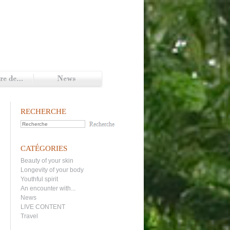
RECHERCHE
CATÉGORIES
Beauty of your skin
Longevity of your body
Youthful spirit
An encounter with...
News
LIVE CONTENT
Travel