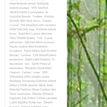
imperfections serum
Solidarity
actions
VV5 Solution
boutique
Stretch marks
le
Cosmopolitan
curcuma
Harvey
Booster
Tradition
Nichols
Skin tone
Stress
Pologne
The beautyst.com
Cocoon
cosmetics
Hôtel Des Arts
Extrême nature
Yoga
Giant fern
Luxury skincare
Event
Sara Chafak
Holiday
TVN
Charity
Glycoprotéine
pinkwonder
jeunesse
Haute couture
Best treatment
Paris Select
Soin Konfort
Excellence
Cell detoxification
Bouclier
Femmes
Hight Light Solution
joostberens
TV
Santé
biocellulose
luxe
Photocall
Marques résiduelles
alimentation
SPA
Cleanser
Fashion
Isolee
Visoanska
soins visage
London
Boutique Visoanska
Extreme nature
Dièse
LUXlife awards
Steve Jobs
Oriental Fashion Show
Contour des
Yeux
Maison Devavry
cicatrisation
Hypnotic Eye Potion
Céline Larralde
Lubin
Wybitny Polak
Désert
Kiev
Nature extrême
Extreme
video