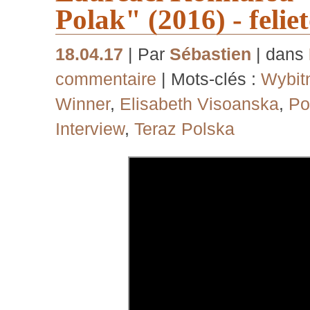
Polak" (2016) - feli
18.04.17
| Par
Sébastien
| dans
commentaire
| Mots-clés :
Wybit
Winner
,
Elisabeth Visoanska
,
Po
Interview
,
Teraz Polska