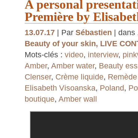
A personal presentat
Première by Elisabe
13.07.17
| Par
Sébastien
| dans
Beauty of your skin
,
LIVE CON
Mots-clés :
video
,
interview
,
pin
Amber
,
Amber water
,
Beauty es
Clenser
,
Crème liquide
,
Remède 
Elisabeth Visoanska
,
Poland
,
Po
boutique
,
Amber wall