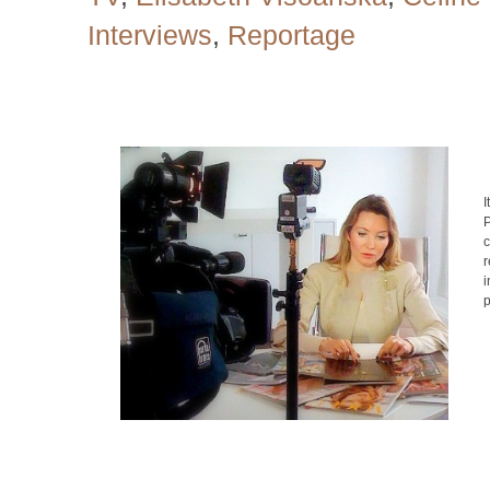
Interviews
,
Reportage
I
r
i
p