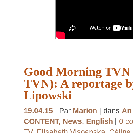
Good Morning TVN 
TVN): A reportage 
Lipowski
19.04.15
| Par
Marion
| dans
An 
CONTENT
,
News
,
English
|
0 c
TV
,
Elisabeth Visoanska
,
Céline 