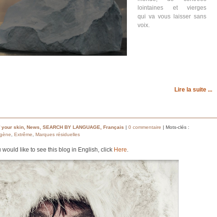
lointaines et vierges
qui va vous laisser sans
voix.
Lire la suite ...
 your skin
,
News
,
SEARCH BY LANGUAGE
,
Français
|
0 commentaire
| Mots-clés :
agène
,
Extrême
,
Marques résiduelles
u would like to see this blog in English, click
Here
.