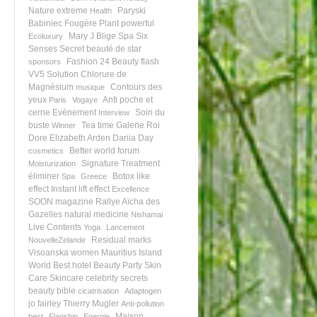
Nature extreme
Paryski
Health
Babiniec
Fougère
Plant powerful
Mary J Blige
Spa Six
Ecoluxury
Senses
Secret beauté de star
Fashion 24
Beauty flash
sponsors
VV5 Solution
Chlorure de
Magnésium
Contours des
musique
yeux
Anti poche et
Paris
Vogaye
cerne
Evènement
Soin du
Interview
buste
Tea time
Galerie Roi
Winner
Dore
Elizabeth Arden
Dariia Day
Better world forum
cosmetics
Signature Treatment
Moisturization
éliminer
Botox like
Spa
Greece
effect
Instant lift effect
Excellence
SOON magazine
Rallye Aïcha des
Gazelles
natural medicine
Nishamai
Live Contents
Yoga
Lancement
Residual marks
NouvelleZelande
Visoanska women
Mauritius Island
World Best hotel
Beauty Party
Skin
Care
Skincare celebrity secrets
beauty bible
cicatrisation
Adaptogen
jo fairley
Thierry Mugler
Anti-pollution
Maison
best
Flagship
Energie