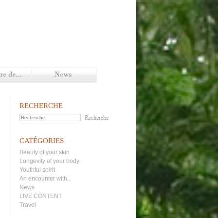
RECHERCHE
CATÉGORIES
Beauty of your skin
Longevity of your body
Youthful spirit
An encounter with...
News
LIVE CONTENT
Travel