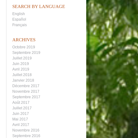
SEARCH BY LANGUAGE
English
Español
Français
ARCHIVES
Octobre 2019
Septembre 2019
Juillet 2019
Juin 2019
Avril 2019
Juillet 2018
Janvier 2018
Décembre 2017
Novembre 2017
Septembre 2017
Août 2017
Juillet 2017
Juin 2017
Mai 2017
Avril 2017
Novembre 2016
Septembre 2016