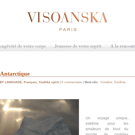
'Antarctique
 BY LANGUAGE
,
Français
,
Youthful spirit
|
0 commentaire
| Mots-clés :
Croisière
,
Extrême
,
Un voyage unique,
extrême pour les
amateurs de bout du
monde, de contrées