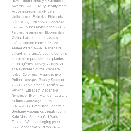
Health Beauty & Wellness
Hotel
Awards
Luxury Beauty room
mode
Active ingredient
daily care
vieillissement
Emipolka
Philosophy
soins visage
Interviews
Partenaire
super moisturizer
Extreme
Ecoluxe
évènement
Partners
Biodynamism
Céline Larralde Lubin
awards
Crème liquide
concentré
Kiev
Amber water
Partenaire
Beauty
officiel
minéraux
Antiaging benefits
Impératoire
Les plantes
Tradition
adaptogènes
Harvey Nichols
Anti-
age skincare
Source Première
Hypnotic Eye
Isolee
Ceremony
Potion
Beauty Sponsor
Holistique
complément
Croisière
Zuneta
Anti-
wrinkles
Elisabeth Visoanska
Frank Sinatra
anti
Rencontre
Event
redness
La Marais
Vernissage
Brésil
Karl Lagerfeld
antioxydants
Boutique Visoanska
Beauty room
Kate Moss
Soin Konfort
Paris
Fashion Week
anti aging
press
Visoanska A list fan
Jury
luteine