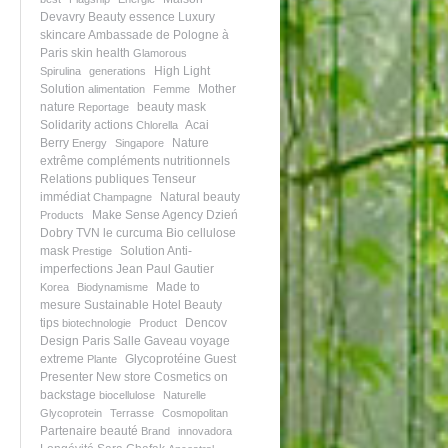
Devavry
Beauty essence
Luxury
skincare
Ambassade de Pologne à
Paris
skin health
Glamorous
High Light
Spirulina
generations
Solution
Mother
alimentation
Femme
nature
beauty mask
Reportage
Solidarity actions
Acai
Chlorella
Berry
Nature
Energy
Singapore
extrême
compléments nutritionnels
Relations publiques
Tenseur
immédiat
Natural beauty
Champagne
Make Sense Agency
Dzień
Products
Dobry TVN
le curcuma
Bio cellulose
mask
Solution Anti-
Prestige
imperfections
Jean Paul Gautier
Made to
Korea
Biodynamisme
mesure
Sustainable Hotel
Beauty
tips
Dencov
biotechnologie
Product
Design Paris
Salle Gaveau
voyage
extreme
Glycoprotéine
Guest
Plante
Presenter
New store
Cosmetics on
backstage
biocellulose
Naturelle
Glycoprotein
Terrasse
Cosmopolitan
Partenaire beauté
Brand
innovadora