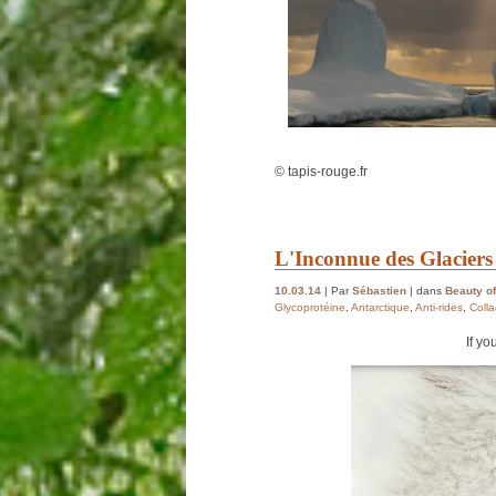
© tapis-rouge.fr
L'Inconnue des Glaciers
10.03.14
| Par
Sébastien
| dans
Beauty of
Glycoprotéine
,
Antarctique
,
Anti-rides
,
Coll
If yo