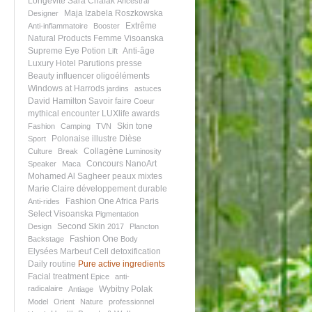
Longévité
Sara Chafak
Ancestral
Maja Izabela Roszkowska
Designer
Extrême
Anti-inflammatoire
Booster
Natural Products
Femme Visoanska
Supreme Eye Potion
Anti-âge
Lift
Luxury Hotel
Parutions presse
Beauty influencer
oligoéléments
Windows at Harrods
jardins
astuces
David Hamilton
Savoir faire
Coeur
mythical encounter
LUXlife awards
Skin tone
Fashion
Camping
TVN
Polonaise illustre
Dièse
Sport
Collagène
Culture
Break
Luminosity
Concours NanoArt
Speaker
Maca
Mohamed Al Sagheer
peaux mixtes
Marie Claire
développement durable
Fashion One Africa
Paris
Anti-rides
Select Visoanska
Pigmentation
Second Skin
Design
2017
Plancton
Fashion One
Backstage
Body
Elysées Marbeuf
Cell detoxification
Daily routine
Pure active ingredients
Facial treatment
Epice
anti-
radicalaire
Wybitny Polak
Antiage
Model
Orient
Nature
professionnel