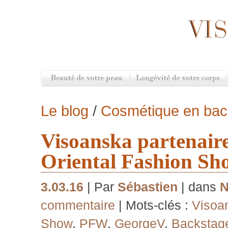
Le blog
/
Cosmétique en bac
Visoanska partenair
Oriental Fashion Sh
3.03.16
| Par
Sébastien
| dans
commentaire
| Mots-clés :
Visoa
Show
,
PFW
,
GeorgeV
,
Backstag