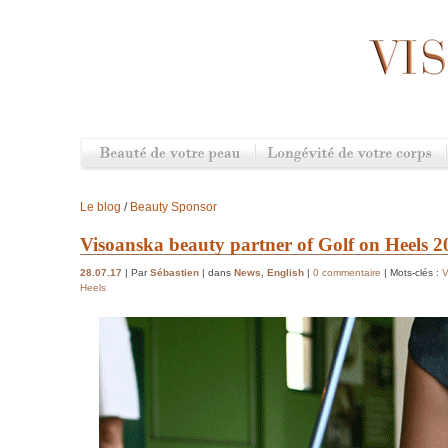
Le blog
/
Beauty Sponsor
Visoanska beauty partner of Golf on Heels 2
28.07.17
| Par
Sébastien
| dans
News
,
English
|
0 commentaire
| Mots-clés :
V
Heels