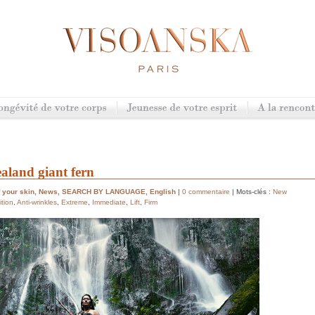
ealand giant fern
 your skin
,
News
,
SEARCH BY LANGUAGE
,
English
|
0 commentaire
| Mots-clés :
New
ition
,
Anti-wrinkles
,
Extreme
,
Immediate
,
Lift
,
Firm