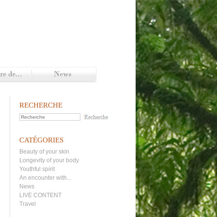
RECHERCHE
CATÉGORIES
Beauty of your skin
Longevity of your body
Youthful spirit
An encounter with...
News
LIVE CONTENT
Travel