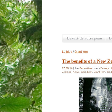
Le blog
/
Giant fern
The benefits of a New Z
17.03.14
| Par
Sébastien
| dans
Beauty of
Zealand
,
Active Ingredient
,
Giant fern
,
Trad