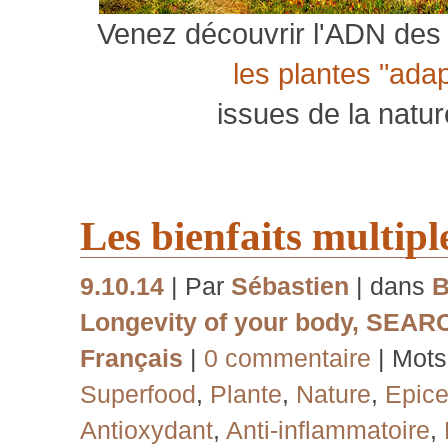
Venez découvrir l'ADN des 
les plantes "ada
issues de la natu
Les bienfaits multip
9.10.14
| Par
Sébastien
| dans
B
Longevity of your body
,
SEAR
Français
|
0 commentaire
| Mots
Superfood
,
Plante
,
Nature
,
Epic
Antioxydant
,
Anti-inflammatoire
,