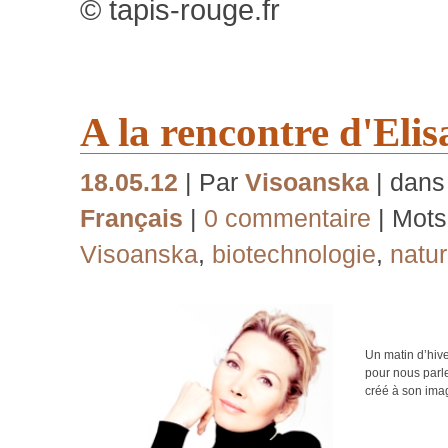
© tapis-rouge.fr
A la rencontre d'Eli
18.05.12
| Par
Visoanska
| dan
Français
|
0 commentaire
| Mots
Visoanska
,
biotechnologie
,
natur
Un matin d’hive
pour nous parle
créé à son imag