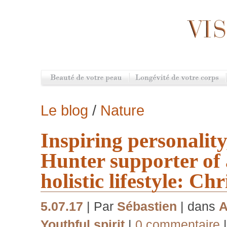
Le blog
/
Nature
Inspiring personalit
Hunter supporter of
holistic lifestyle: Ch
5.07.17
| Par
Sébastien
| dans
A
Youthful spirit
|
0 commentaire