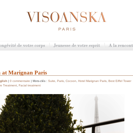
 at Marignan Paris
glish
|
0 commentaire
| Mots-clés :
Suite
,
Paris
,
Cocoon
,
Hotel Marignan Paris
,
Best Eiffel Tower
re Treatment
,
Facial treatment