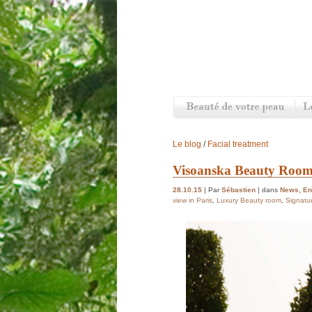
Le blog
/
Facial treatment
Visoanska Beauty Room
28.10.15
| Par
Sébastien
| dans
News
,
En
view in Paris
,
Luxury Beauty room
,
Signatu