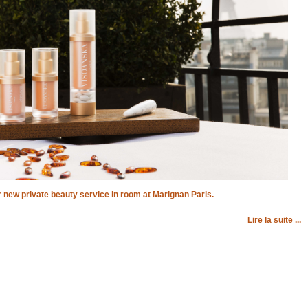
 new private beauty service in room at Marignan Paris.
Lire la suite ...