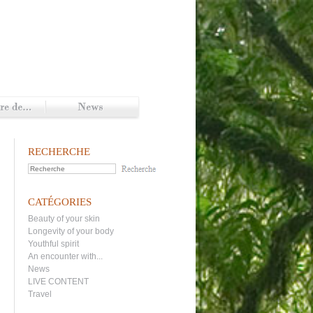
RECHERCHE
CATÉGORIES
Beauty of your skin
Longevity of your body
Youthful spirit
An encounter with...
News
LIVE CONTENT
Travel