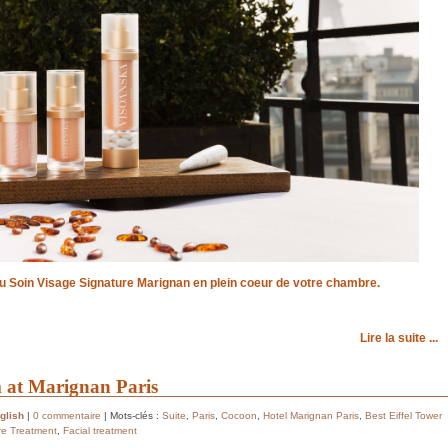
 Soin Visage Signature Marignan en plein coeur de votre chambre.
Lire la suite ...
 at Marignan Paris
glish
|
0 commentaire
| Mots-clés :
Suite
,
Paris
,
Cocoon
,
Hotel Marignan Paris
,
Best Eiffel Tower
re Treatment
,
Facial treatment