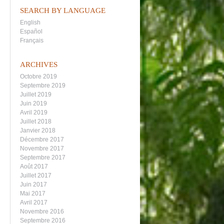
SEARCH BY LANGUAGE
English
Español
Français
ARCHIVES
Octobre 2019
Septembre 2019
Juillet 2019
Juin 2019
Avril 2019
Juillet 2018
Janvier 2018
Décembre 2017
Novembre 2017
Septembre 2017
Août 2017
Juillet 2017
Juin 2017
Mai 2017
Avril 2017
Novembre 2016
Septembre 2016