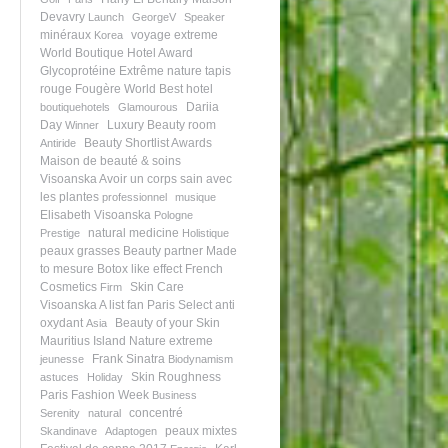
Devavry
Launch
GeorgeV
Speaker
minéraux
voyage extreme
Korea
World Boutique Hotel Award
Glycoprotéine
Extrême nature
tapis
rouge
Fougère
World Best hotel
Dariia
boutiquehotels
Glamourous
Day
Luxury Beauty room
Winner
Beauty Shortlist Awards
Antiride
Maison de beauté & soins
Visoanska
Avoir un corps sain avec
les plantes
professionnel
musique
Elisabeth Visoanska
Pologne
natural medicine
Prestige
Holistique
peaux grasses
Beauty partner
Made
to mesure
Botox like effect
French
Cosmetics
Skin Care
Firm
Visoanska A list fan
Paris Select
anti
oxydant
Beauty of your Skin
Asia
Mauritius Island
Nature extreme
Frank Sinatra
jeunesse
Biodynamism
Skin Roughness
astuces
Holiday
Paris Fashion Week
Business
concentré
Serenity
natural
peaux mixtes
Skandinave
Adaptogen