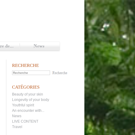
RECHERCHE
CATÉGORIES
Beauty of your skin
Longevity of your body
Youthful spirit
An encounter with...
News
LIVE CONTENT
Travel