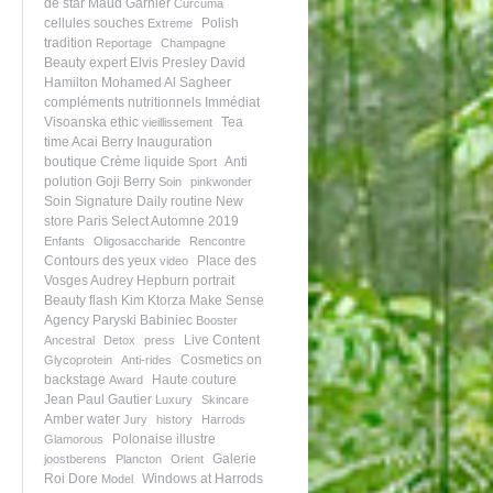
de star
Maud Garnier
Curcuma
cellules souches
Polish
Extreme
tradition
Reportage
Champagne
Beauty expert
Elvis Presley
David
Hamilton
Mohamed Al Sagheer
compléments nutritionnels
Immédiat
Visoanska ethic
Tea
vieillissement
time
Acai Berry
Inauguration
boutique
Crème liquide
Anti
Sport
polution
Goji Berry
Soin
pinkwonder
Soin Signature
Daily routine
New
store
Paris Select Automne 2019
Enfants
Oligosaccharide
Rencontre
Contours des yeux
Place des
video
Vosges
Audrey Hepburn portrait
Beauty flash
Kim Ktorza
Make Sense
Agency
Paryski Babiniec
Booster
Live Content
Ancestral
Detox
press
Cosmetics on
Glycoprotein
Anti-rides
backstage
Haute couture
Award
Jean Paul Gautier
Luxury
Skincare
Amber water
Jury
history
Harrods
Polonaise illustre
Glamorous
Galerie
joostberens
Plancton
Orient
Roi Dore
Windows at Harrods
Model