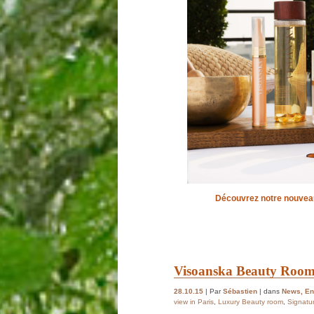
Découvrez notre nouveau
Visoanska Beauty Room
28.10.15
| Par
Sébastien
| dans
News
,
En
view in Paris
,
Luxury Beauty room
,
Signatu