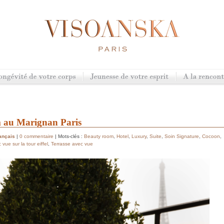
 au Marignan Paris
ançais
|
0 commentaire
| Mots-clés :
Beauty room
,
Hotel
,
Luxury
,
Suite
,
Soin Signature
,
Cocoon
,
vue sur la tour eiffel
,
Terrasse avec vue