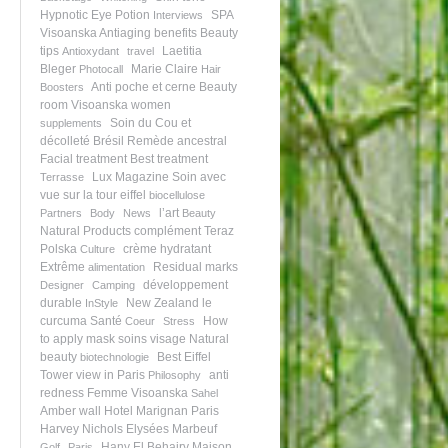
Hypnotic Eye Potion
SPA
Interviews
Visoanska
Antiaging benefits
Beauty
tips
Laetitia
Antioxydant
travel
Bleger
Marie Claire
Photocall
Hair
Anti poche et cerne
Beauty
Boosters
room
Visoanska women
Soin du Cou et
supplements
décolleté
Brésil
Remède ancestral
Facial treatment
Best treatment
Lux Magazine
Soin avec
Terrasse
vue sur la tour eiffel
biocellulose
l’art
Partners
Body
News
Beauty
Natural Products
complément
Teraz
Polska
crème hydratant
Culture
Extrême
Residual marks
alimentation
développement
Designer
Camping
durable
New Zealand
le
InStyle
curcuma
Santé
How
Coeur
Stress
to apply mask
soins visage
Natural
beauty
Best Eiffel
biotechnologie
Tower view in Paris
anti
Philosophy
redness
Femme Visoanska
Sahel
Amber wall
Hotel Marignan Paris
Harvey Nichols
Elysées Marbeuf
Hany El Behairy
Maison
Golf
Paris