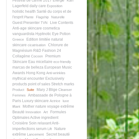
Festival de canne 2017
Karl
Energie
Lagerfeld
daily care
Exposition
holistic health
Santé du corps et de
l'esprit
Plante
Flagship
Naturelle
Guest Presenter
Live Contents
TVN
Anti-age skincare
cosmetica
vanguardista
Hyptnotic Eye Potion
Edition limitée
natural
Greece
skincare
Chlorure de
cicatrisation
Magnésium
R&D
Fashion 24
Collagène
Premium
Cocoon
Skincare
Eau micellaire
eco-friendly
marcas de belleza
European Music
Awards
Hong Kong
Anti-wrinkles
mythical encounter
Exclusively
products
point of sales
Stretch marks
Mary J Blige
Product
Suite
Cleanser
Ambassade de Pologne à
Femmes
Paris
Luxury skincare
Actrice
luxe
Mother nature
voyage extrême
liftant
Beauté
Formules
Innovation
Art
Optimales
Active ingredient
Croisière
Soin relaxant
Anti-
imperfections serum
Nature
Lift
extrême
Secret beauté
Lancement