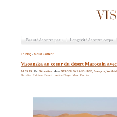
Le blog
/
Maud Garnier
Visoanska au coeur du désert Marocain avec 
14.05.13
| Par
Sébastien
| dans
SEARCH BY LANGUAGE
,
Français
,
Youthful
Gazelles
,
Extrême
,
Désert
,
Laetitia Bleger
,
Maud Garnier