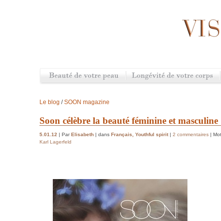
Le blog
/
SOON magazine
Soon célèbre la beauté féminine et masculine
5.01.12
| Par
Elisabeth
| dans
Français
,
Youthful spirit
|
2 commentaires
| Mo
Karl Lagerfeld