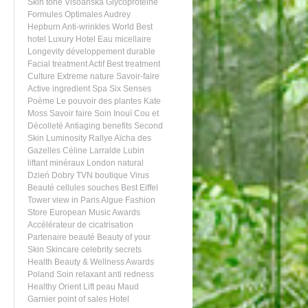
Skin tone
Visoanska
Glycoprotéine
Formules Optimales
Audrey
Hepburn
Anti-wrinkles
World Best
hotel
Luxury Hotel
Eau micellaire
Longevity
développement durable
Facial treatment
Actif
Best treatment
Culture
Extreme nature
Savoir-faire
Active ingredient
Spa Six Senses
Poème
Le pouvoir des plantes
Kate
Moss
Savoir faire
Soin Inouï Cou et
Décolleté
Antiaging benefits
Second
Skin
Luminosity
Rallye Aïcha des
Gazelles
Céline Larralde Lubin
liftant
minéraux
London
natural
Dzień Dobry TVN
boutique
Virus
Beauté
cellules souches
Best Eiffel
Tower view in Paris
Algue
Fashion
Store
European Music Awards
Accélérateur de cicatrisation
Partenaire beauté
Beauty of your
Skin
Skincare celebrity secrets
Health Beauty & Wellness Awards
Poland
Soin relaxant
anti redness
Healthy
Orient
Lift
peau
Maud
Garnier
point of sales
Hotel