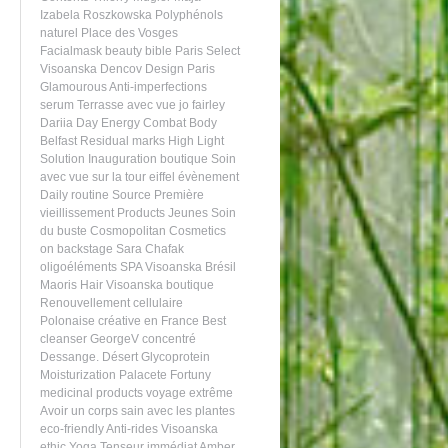
Izabela Roszkowska
Polyphénols
naturel
Place des Vosges
Facialmask
beauty bible
Paris Select
Visoanska
Dencov Design Paris
Glamourous
Anti-imperfections
serum
Terrasse avec vue
jo fairley
Dariia Day
Energy
Combat
Body
Belfast
Residual marks
High Light
Solution
Inauguration boutique
Soin
avec vue sur la tour eiffel
évènement
Daily routine
Source Première
vieillissement
Products
Jeunes
Soin
du buste
Cosmopolitan
Cosmetics
on backstage
Sara Chafak
oligoéléments
SPA Visoanska
Brésil
Maoris
Hair
Visoanska boutique
Renouvellement cellulaire
Polonaise créative en France
Best
cleanser
GeorgeV
concentré
Dessange.
Désert
Glycoprotein
Moisturization
Palacete Fortuny
medicinal products
voyage extrême
Avoir un corps sain avec les plantes
eco-friendly
Anti-rides
Visoanska
ethic
Yoga
Tenseur immédiat
Amber