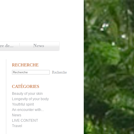
RECHERCHE
CATÉGORIES
Beauty of your skin
Longevity of your body
Youthful spirit
An encounter with...
News
LIVE CONTENT
Travel