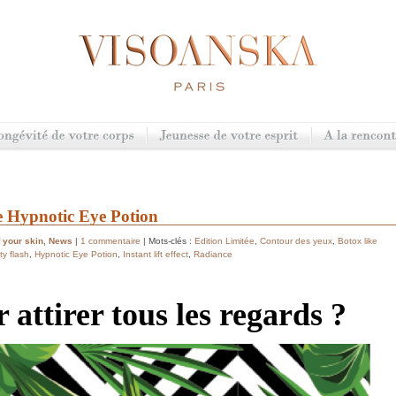
e Hypnotic Eye Potion
 your skin
,
News
|
1 commentaire
| Mots-clés :
Edition Limitée
,
Contour des yeux
,
Botox like
y flash
,
Hypnotic Eye Potion
,
Instant lift effect
,
Radiance
 attirer tous les regards ?