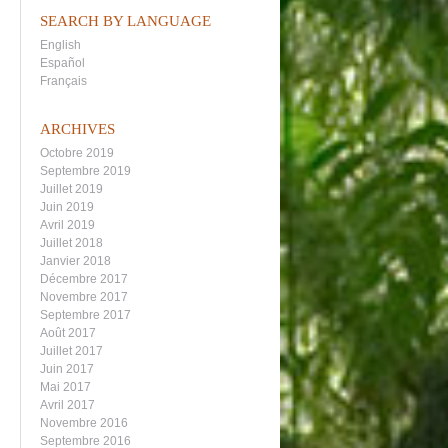
SEARCH BY LANGUAGE
English
Español
Français
ARCHIVES
Octobre 2019
Septembre 2019
Juillet 2019
Juin 2019
Avril 2019
Juillet 2018
Janvier 2018
Décembre 2017
Novembre 2017
Septembre 2017
Août 2017
Juillet 2017
Juin 2017
Mai 2017
Avril 2017
Novembre 2016
Septembre 2016