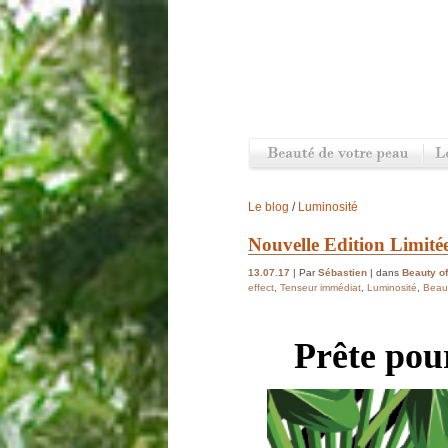
Le blog
/
Luminosité
Nouvelle Edition Limité
13.07.17
| Par
Sébastien
| dans
Beauty of
effect
,
Tenseur immédiat
,
Luminosité
,
Beaut
Prête pour