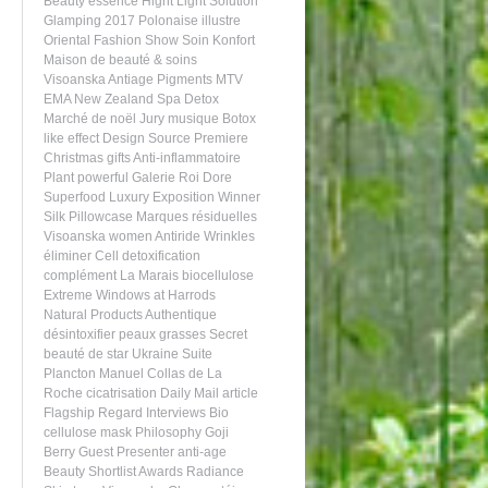
Beauty essence
Hight Light Solution
Glamping
2017
Polonaise illustre
Oriental Fashion Show
Soin Konfort
Maison de beauté & soins
Visoanska
Antiage
Pigments
MTV
EMA
New Zealand
Spa
Detox
Marché de noël
Jury
musique
Botox
like effect
Design
Source Premiere
Christmas gifts
Anti-inflammatoire
Plant powerful
Galerie Roi Dore
Superfood
Luxury
Exposition
Winner
Silk Pillowcase
Marques résiduelles
Visoanska women
Antiride
Wrinkles
éliminer
Cell detoxification
complément
La Marais
biocellulose
Extreme
Windows at Harrods
Natural Products
Authentique
désintoxifier
peaux grasses
Secret
beauté de star
Ukraine
Suite
Plancton
Manuel Collas de La
Roche
cicatrisation
Daily Mail article
Flagship
Regard
Interviews
Bio
cellulose mask
Philosophy
Goji
Berry
Guest Presenter
anti-age
Beauty Shortlist Awards
Radiance