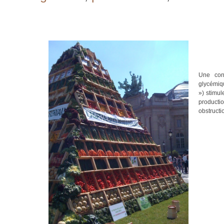
Une con
glycémiqu
») stimul
producti
obstructi