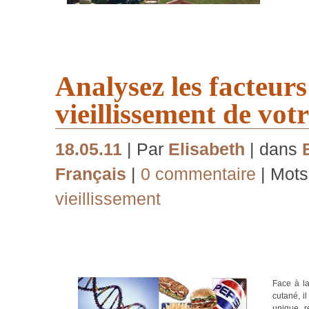
Analysez les facteurs
vieillissement de vot
18.05.11
| Par
Elisabeth
| dans
Français
|
0 commentaire
| Mots
vieillissement
Face à la
cutané, il
unique r