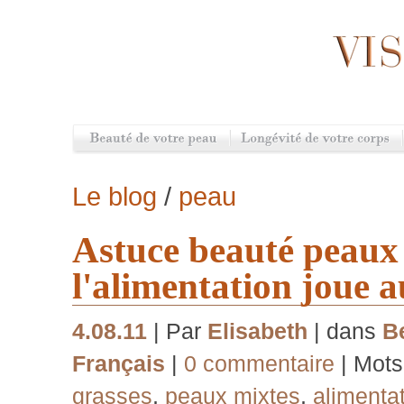
Le blog
/
peau
Astuce beauté peaux 
l'alimentation joue a
4.08.11
| Par
Elisabeth
| dans
B
Français
|
0 commentaire
| Mots
grasses
,
peaux mixtes
,
alimenta