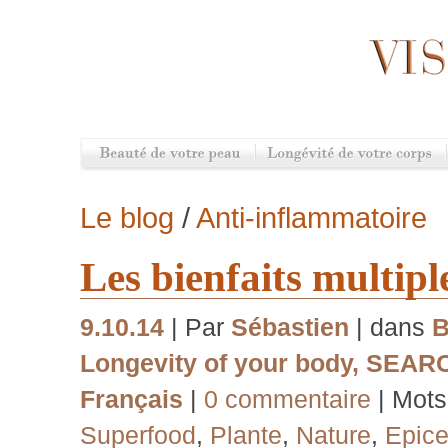
Le blog
/
Anti-inflammatoire
Les bienfaits multip
9.10.14
| Par
Sébastien
| dans
B
Longevity of your body
,
SEAR
Français
|
0 commentaire
| Mots
Superfood
,
Plante
,
Nature
,
Epic