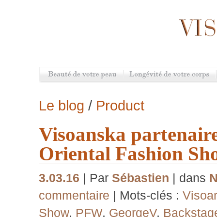
Le blog
/
Product
Visoanska partenair
Oriental Fashion Sh
3.03.16
| Par
Sébastien
| dans
commentaire
| Mots-clés :
Visoa
Show
,
PFW
,
GeorgeV
,
Backstag