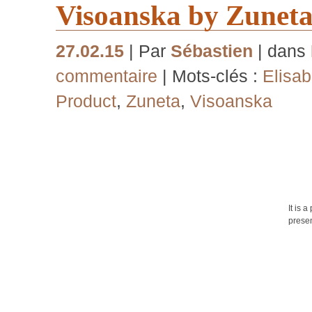
Visoanska by Zunet
27.02.15
| Par
Sébastien
| dans
commentaire
| Mots-clés :
Elisa
Product
,
Zuneta
,
Visoanska
It is 
presen